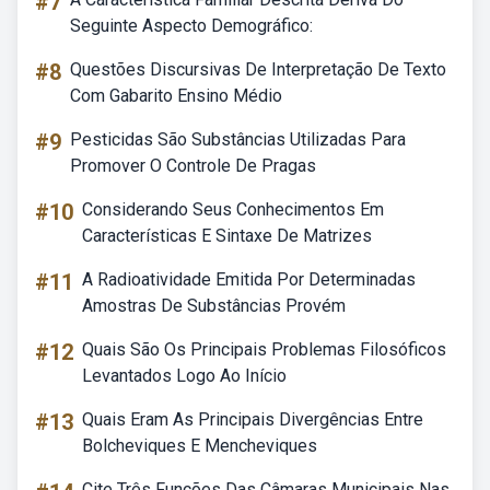
#7
Seguinte Aspecto Demográfico:
#8
Questões Discursivas De Interpretação De Texto
Com Gabarito Ensino Médio
#9
Pesticidas São Substâncias Utilizadas Para
Promover O Controle De Pragas
#10
Considerando Seus Conhecimentos Em
Características E Sintaxe De Matrizes
#11
A Radioatividade Emitida Por Determinadas
Amostras De Substâncias Provém
#12
Quais São Os Principais Problemas Filosóficos
Levantados Logo Ao Início
#13
Quais Eram As Principais Divergências Entre
Bolcheviques E Mencheviques
Cite Três Funções Das Câmaras Municipais Nas