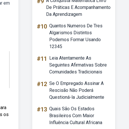
#9
A Conquista Matemática Livro
ar em
De Práticas E Acompanhamento
Da Aprendizagem
#10
Quantos Numeros De Tres
Algarismos Distintos
Podemos Formar Usando
12345
#11
Leia Atentamente As
Seguintes Afirmativas Sobre
Comunidades Tradicionais
#12
Se O Empregado Assinar A
Rescisão Não Poderá
Questioná-la Judicialmente
para
#13
Quais São Os Estados
os os
Brasileiros Com Maior
Influência Cultural Africana