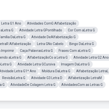
Letra G1 Ano
Atividades ComG Alfabetização
aLetra G
Atividade Letra GPontilhado
Cor Com aLetra G
Família DaLetra G
Atividade DeAlfabetização G
etraR Alfabetização
Letra GNo Cabelo
Bingo DaLetra G
a Imprimir
Caça PalavrasLetra G
Frases Com aLetra G
endo aLetra G
AlfabetizaçãoCo a Letra G
Atividade Letra G2 Ano
oLetra G
Atividade Letra GCursiva
Imagem DaLetra G
Atividade Letra G1º Ano
Moldura DaLetra G
Alfabetização LetraL
RevisãoLetra G
Atividade G3 Letra D
Alfabetização LetraM
a G
AtividadeDe Colagem Letra G
AtividadesCom as Letras G