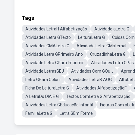
Tags
Atividades LetraH Alfabetização
Atividade aLetra G
Atividades Letra GTexto
LeituraLetra G
Coisas Com 
Atividades CMALetra G
Atividade Letra GMaternal
Atividade Letra GPrimeiro Ano
CruzadinhaLetra G
L
Atividade Letra GPara Imprimir
Atiividades Letra GPar
Atividade LetrasGEJ
Atividades Com GOu J
Aprend
Letra GPara Colorir
Atividades LetraB AOG
Alfabet
Ficha De LeituraLetra G
Atividades AlfabetizaçãoF
A LetraDo DIA É G
Textos ComLetra G Alfabetização
Atividades Letra GEducação Infantil
Figuras Com aLetr
FamiliaLetra G
Letra GEm Forme