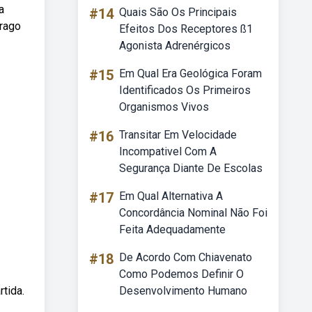
a
#14
Quais São Os Principais
Trago
Efeitos Dos Receptores ß1
Agonista Adrenérgicos
#15
Em Qual Era Geológica Foram
Identificados Os Primeiros
Organismos Vivos
#16
Transitar Em Velocidade
Incompativel Com A
Segurança Diante De Escolas
#17
Em Qual Alternativa A
Concordância Nominal Não Foi
Feita Adequadamente
#18
De Acordo Com Chiavenato
Como Podemos Definir O
tida.
Desenvolvimento Humano