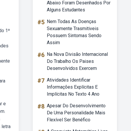
Abaixo Foram Desenhados Por
Alguns Estudantes
#5
Nem Todas As Doenças
Sexuamente Trasmitiveis
do 1º
Possuem Sintomas Sendo
Assim
dades
#6
Na Nova Divisão Internacional
mente
Do Trabalho Os Paises
Desenvolvidos Exercem
#7
Atividades Identificar
ara
Informações Explícitas E
Implícitas No Texto 4 Ano
r e
#8
Apesar Do Desenvolvimento
em.
De Uma Personalidade Mais
m
Flexível Ser Benéfico
 letra