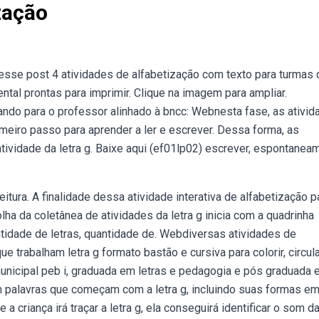
zação
sse post 4 atividades de alfabetização com texto para turmas 
tal prontas para imprimir. Clique na imagem para ampliar.
jando para o professor alinhado à bncc: Webnesta fase, as ativi
rimeiro passo para aprender a ler e escrever. Dessa forma, as
ividade da letra g. Baixe aqui (ef01lp02) escrever, espontanea
eitura. A finalidade dessa atividade interativa de alfabetização p
olha da coletânea de atividades da letra g inicia com a quadrinha
ntidade de letras, quantidade de. Webdiversas atividades de
ue trabalham letra g formato bastão e cursiva para colorir, circula
unicipal peb i, graduada em letras e pedagogia e pós graduada 
palavras que começam com a letra g, incluindo suas formas e
 criança irá traçar a letra g, ela conseguirá identificar o som da