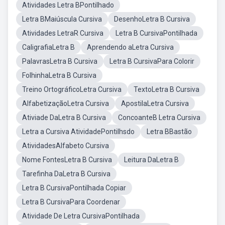
Atividades Letra BPontilhado
Letra BMaiúscula Cursiva
DesenhoLetra B Cursiva
Atividades LetraR Cursiva
Letra B CursivaPontilhada
CaligrafiaLetra B
Aprendendo aLetra Cursiva
PalavrasLetra B Cursiva
Letra B CursivaPara Colorir
FolhinhaLetra B Cursiva
Treino OrtográficoLetra Cursiva
TextoLetra B Cursiva
AlfabetizaçãoLetra Cursiva
ApostilaLetra Cursiva
Ativiade DaLetra B Cursiva
ConcoanteB Letra Cursiva
Letra a Cursiva AtividadePontilhsdo
Letra BBastão
AtividadesAlfabeto Cursiva
Nome FontesLetra B Cursiva
Leitura DaLetra B
Tarefinha DaLetra B Cursiva
Letra B CursivaPontilhada Copiar
Letra B CursivaPara Coordenar
Atividade De Letra CursivaPontilhada