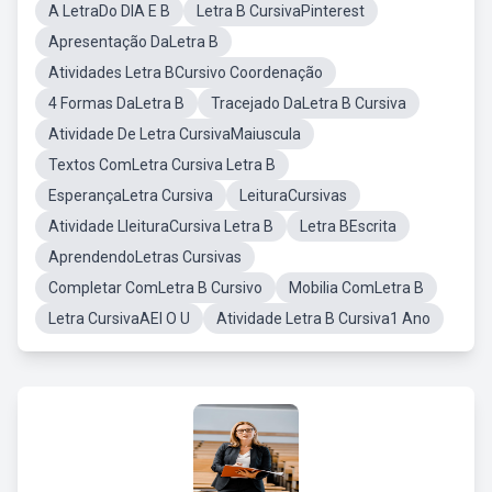
A LetraDo DIA E B
Letra B CursivaPinterest
Apresentação DaLetra B
Atividades Letra BCursivo Coordenação
4 Formas DaLetra B
Tracejado DaLetra B Cursiva
Atividade De Letra CursivaMaiuscula
Textos ComLetra Cursiva Letra B
EsperançaLetra Cursiva
LeituraCursivas
Atividade LleituraCursiva Letra B
Letra BEscrita
AprendendoLetras Cursivas
Completar ComLetra B Cursivo
Mobilia ComLetra B
Letra CursivaAEI O U
Atividade Letra B Cursiva1 Ano