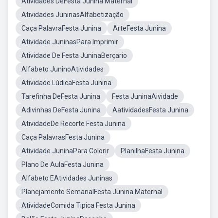
Atividades DeFesta Junina Maternal
Atividades JuninasAlfabetização
Caça PalavraFesta Junina
ArteFesta Junina
Atividade JuninasPara Imprimir
Atividade De Festa JuninaBerçario
Alfabeto JuninoAtividades
Atividade LúdicaFesta Junina
Tarefinha DeFesta Junina
Festa JuninaAividade
Adivinhas DeFesta Junina
AatividadesFesta Junina
AtividadeDe Recorte Festa Junina
Caça PalavrasFesta Junina
Atividade JuninaPara Colorir
PlanilhaFesta Junina
Plano De AulaFesta Junina
Alfabeto EAtividades Juninas
Planejamento SemanalFesta Junina Maternal
AtividadeComida Tipica Festa Junina