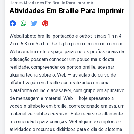
Home
>
Atividades Em Braille Para Imprimir
Atividades Em Braille Para Imprimir
Webalfabeto braille, pontuação e outros sinais 1 n n 4
2 n n 5 3 n n 6 a b c d e f g h i j n n n n n n n n n n n n n n
Webconstruí este espaço para que os profissionais da
educação possam conhecer um pouco mais desta
realidade, compreender os pontos braille, acessar
alguma teoria sobre o. Web — as aulas do curso de
alfabetização em braille são realizadas em uma
plataforma online e acessível, com grupo em aplicativo
de mensagem e material. Web — hoje apresento a
vocês o alfabeto em braille, confeccionado em eva, um
material versátil e acessível. Este recurso é altamente
recomendado para crianças. Webalguns exemplos de
atividades e recursos didáticos para o dia do sistema