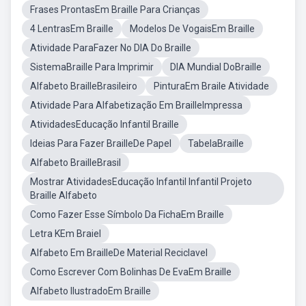
Frases ProntasEm Braille Para Crianças
4 LentrasEm Braille
Modelos De VogaisEm Braille
Atividade ParaFazer No DIA Do Braille
SistemaBraille Para Imprimir
DIA Mundial DoBraille
Alfabeto BrailleBrasileiro
PinturaEm Braile Atividade
Atividade Para Alfabetização Em BrailleImpressa
AtividadesEducação Infantil Braille
Ideias Para Fazer BrailleDe Papel
TabelaBraille
Alfabeto BrailleBrasil
Mostrar AtividadesEducação Infantil Infantil Projeto
Braille Alfabeto
Como Fazer Esse Símbolo Da FichaEm Braille
Letra KEm Braiel
Alfabeto Em BrailleDe Material Reciclavel
Como Escrever Com Bolinhas De EvaEm Braille
Alfabeto IlustradoEm Braille