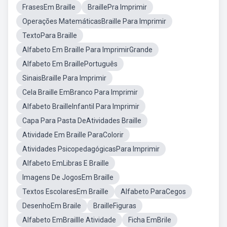
FrasesEm Braille
BraillePra Imprimir
Operações MatemáticasBraille Para Imprimir
TextoPara Braille
Alfabeto Em Braille Para ImprimirGrande
Alfabeto Em BraillePortuguês
SinaisBraille Para Imprimir
Cela Braille EmBranco Para Imprimir
Alfabeto BrailleInfantil Para Imprimir
Capa Para Pasta DeAtividades Braille
Atividade Em Braille ParaColorir
Atividades PsicopedagógicasPara Imprimir
Alfabeto EmLibras E Braille
Imagens De JogosEm Braille
Textos EscolaresEm Braille
Alfabeto ParaCegos
DesenhoEm Braile
BrailleFiguras
Alfabeto EmBraillle Atividade
Ficha EmBrile