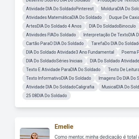
Desenho SobreO DIA Do Soldado
Produção De TextoDI
Atividade DIA Do SoldadoPinterest
MolduraDIA Do Sol
Atividades MatemáticaDIA Do Soldado
Duque De Caxia
ArtesDIA Do Soldado 4 Anos
DIA Do SoldadoBinoculo
Atividsdes FIADo Soldado
Interpretação De TextoDIA 
Cartão ParaO DIA Do Soldado
TarefaDo DIA Do Soldad
DIA Do Soldado Atividade3 Ano Fundamental
Poema P
DIA Do SoldadoSéries Iniciais
DIA Do Soldado Atividad
Texto E Atividade ParaDIA Do Soldado
Texto De Leitur
Texto InformativoDIA Do Soldado
Imagens Do DIA Do S
Atividade DIA Do SoldadoCaligrafia
MusicalDIA Do Sol
25 08DIA Do Soldado
Emelie
Como mentor, minha dedicação é total