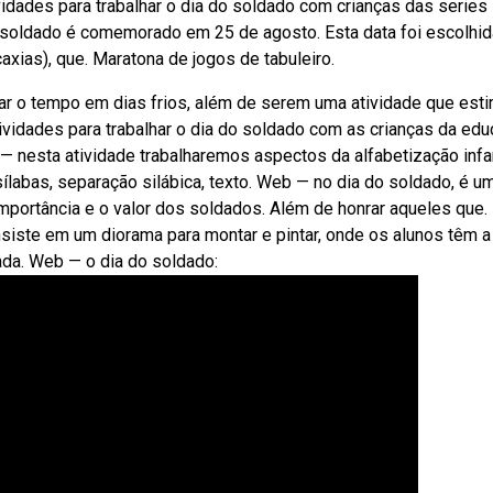
dades para trabalhar o dia do soldado com crianças das series
 do soldado é comemorado em 25 de agosto. Esta data foi escolhi
xias), que. Maratona de jogos de tabuleiro.
r o tempo em dias frios, além de serem uma atividade que esti
tividades para trabalhar o dia do soldado com as crianças da ed
— nesta atividade trabalharemos aspectos da alfabetização infan
ílabas, separação silábica, texto. Web — no dia do soldado, é u
importância e o valor dos soldados. Além de honrar aqueles que.
nsiste em um diorama para montar e pintar, onde os alunos têm a
zada. Web — o dia do soldado: