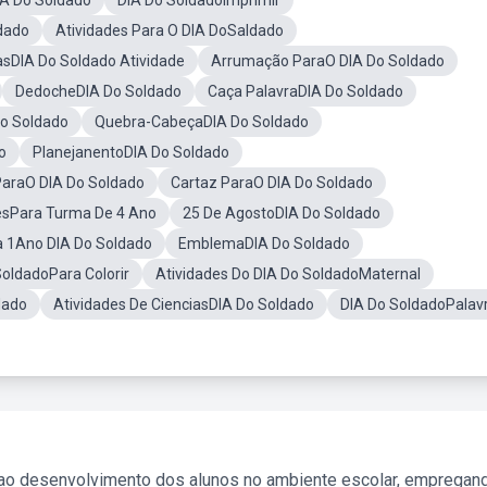
A Do Soldado
DIA Do SoldadoImprimir
dado
Atividades Para O DIA DoSaldado
sDIA Do Soldado Atividade
Arrumação ParaO DIA Do Soldado
DedocheDIA Do Soldado
Caça PalavraDIA Do Soldado
Do Soldado
Quebra-CabeçaDIA Do Soldado
o
PlanejanentoDIA Do Soldado
araO DIA Do Soldado
Cartaz ParaO DIA Do Soldado
esPara Turma De 4 Ano
25 De AgostoDIA Do Soldado
a 1Ano DIA Do Soldado
EmblemaDIA Do Soldado
oldadoPara Colorir
Atividades Do DIA Do SoldadoMaternal
dado
Atividades De CienciasDIA Do Soldado
DIA Do SoldadoPalav
 ao desenvolvimento dos alunos no ambiente escolar, empregan