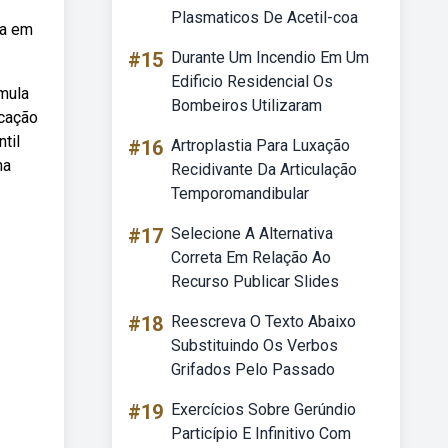
Plasmaticos De Acetil-coa
da em
#15
Durante Um Incendio Em Um
Edificio Residencial Os
mula
Bombeiros Utilizaram
ucação
til
#16
Artroplastia Para Luxação
ma
Recidivante Da Articulação
Temporomandibular
#17
Selecione A Alternativa
Correta Em Relação Ao
Recurso Publicar Slides
#18
Reescreva O Texto Abaixo
Substituindo Os Verbos
Grifados Pelo Passado
#19
Exercícios Sobre Gerúndio
Particípio E Infinitivo Com