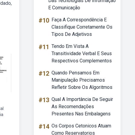
Das Tecnologias De Informação
ldado,
E Comunicação
#10
Faça A Correspondência E
Classifique Corretamente Os
Tipos De Adjetivos
#11
Tendo Em Vista A
Transitividade Verbal E Seus
Respectivos Complementos
#12
Quando Pensamos Em
Manipulação Precisamos
Refletir Sobre Os Algoritmos
#13
Qual A Importância De Seguir
As Recomendações
al
Presentes Nas Embalagens
ia
#14
Os Corpos Cetonicos Atuam
Como Reservatorios