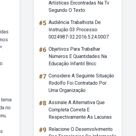
Artísticas Encontradas Na Tv
Segundo O Texto
#5
Audiência Trabalhista De
Instrução 03 Processo:
idas
0024987-32.2016.5.24.0007
amos
º.
#6
Objetivos Para Trabalhar
Números E Quantidades Na
o.
Educação Infantil Bncc
s
#7
Considere A Seguinte Situação
Rodolfo Foi Contratado Por
Uma Organização
o tema
#8
Assinale A Alternativa Que
da no
Completa Correta E
reu,
Respectivamente As Lacunas
#9
Relacione O Desenvolvimento
às