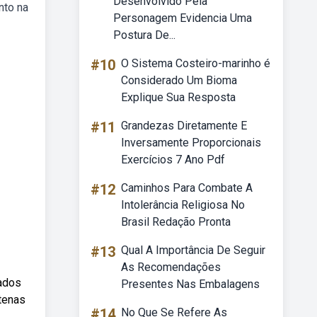
Desenvolvido Pela
nto na
Personagem Evidencia Uma
Postura De...
#10
O Sistema Costeiro-marinho é
Considerado Um Bioma
Explique Sua Resposta
#11
Grandezas Diretamente E
Inversamente Proporcionais
Exercícios 7 Ano Pdf
#12
Caminhos Para Combate A
Intolerância Religiosa No
Brasil Redação Pronta
#13
Qual A Importância De Seguir
As Recomendações
cados
Presentes Nas Embalagens
tenas
#14
No Que Se Refere As