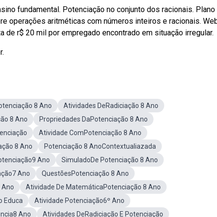
nsino fundamental. Potenciação no conjunto dos racionais. Plano
re operações aritméticas com números inteiros e racionais. We
 de r$ 20 mil por empregado encontrado em situação irregular.
r.
otenciação 8 Ano
Atividades DeRadiciação 8 Ano
ção 8 Ano
Propriedades DaPotenciação 8 Ano
tenciação
Atividade ComPotenciação 8 Ano
ação 8 Ano
Potenciação 8 AnoContextualiazada
otenciação9 Ano
SimuladoDe Potenciação 8 Ano
iação7 Ano
QuestõesPotenciação 8 Ano
8 Ano
Atividade De MatemáticaPotenciação 8 Ano
o Educa
Atividade Potenciação6º Ano
encia8 Ano
Atividades DeRadiciação E Potenciação