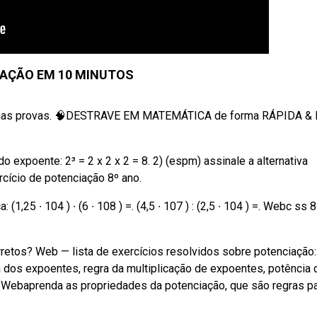
AÇÃO EM 10 MINUTOS
m nas provas. 🧠DESTRAVE EM MATEMÁTICA de forma RÁPIDA & 
 expoente: 2³ = 2 x 2 x 2 = 8. 2) (espm) assinale a alternativa
cício de potenciação 8º ano.
1,25 ∙ 104 ) ∙ (6 ∙ 108 ) =. (4,5 ∙ 107 ) : (2,5 ∙ 104 ) =. Webc ss 
retos? Web — lista de exercícios resolvidos sobre potenciação:
 dos expoentes, regra da multiplicação de expoentes, potência 
as Webaprenda as propriedades da potenciação, que são regras p