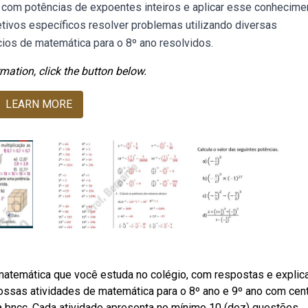
s com potências de expoentes inteiros e aplicar esse conhecime
tivos específicos resolver problemas utilizando diversas
ios de matemática para o 8º ano resolvidos.
mation, click the button below.
LEARN MORE
matemática que você estuda no colégio, com respostas e expli
ossas atividades de matemática para o 8º ano e 9º ano com cen
 bncc. Cada atividade apresenta no mínimo 10 (dez) questões