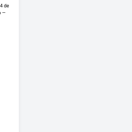
 4 de
b —