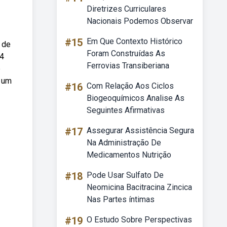
Diretrizes Curriculares
Nacionais Podemos Observar
#15
Em Que Contexto Histórico
 de
Foram Construídas As
64
Ferrovias Transiberiana
e
e um
#16
Com Relação Aos Ciclos
Biogeoquímicos Analise As
Seguintes Afirmativas
#17
Assegurar Assistência Segura
Na Administração De
Medicamentos Nutrição
#18
Pode Usar Sulfato De
Neomicina Bacitracina Zincica
Nas Partes íntimas
#19
O Estudo Sobre Perspectivas