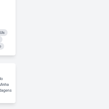
UIs
o
do
Minha
rdagens