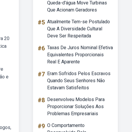
Queda-d'água Move Turbinas
Que Acionam Geradores
#5
Atualmente Tem-se Postulado
Que A Diversidade Cultural
Deve Ser Respeitada
va 20
ica
#6
Taxas De Juros Nominal Efetiva
Equivalentes Proporcionais
Real E Aparente
re
#7
Eram Sofridos Pelos Escravos
ão e
Quando Seus Senhores Não
Estavam Satisfeitos
#8
Desenvolveu Modelos Para
Proporcionar Soluções Aos
Problemas Empresariais
#9
O Comportamento
logos,