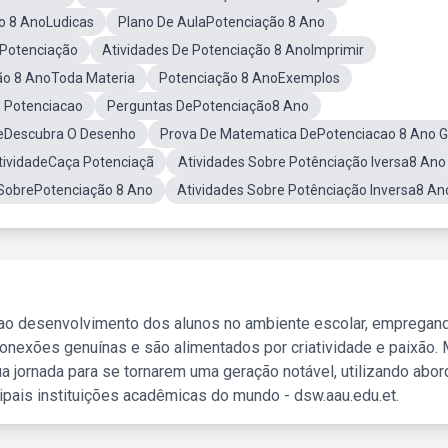
o 8 AnoLudicas
Plano De AulaPotenciação 8 Ano
 Potenciação
Atividades De Potenciação 8 AnoImprimir
ão 8 AnoToda Materia
Potenciação 8 AnoExemplos
 Potenciacao
Perguntas DePotenciação8 Ano
deDescubra O Desenho
Prova De Matematica DePotenciacao 8 Ano G
tividadeCaça Potenciaçã
Atividades Sobre Potênciação Iversa8 Ano
s SobrePotenciação 8 Ano
Atividades Sobre Potênciação Inversa8 An
 ao desenvolvimento dos alunos no ambiente escolar, empregan
nexões genuínas e são alimentados por criatividade e paixão. 
a jornada para se tornarem uma geração notável, utilizando abo
ipais instituições acadêmicas do mundo - dsw.aau.edu.et.