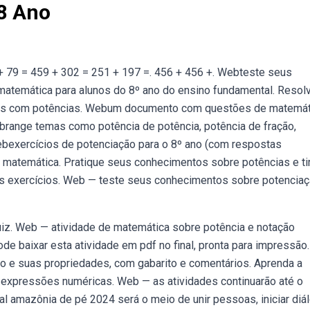
 8 Ano
 + 79 = 459 + 302 = 251 + 197 =. 456 + 456 +. Webteste seus
atemática para alunos do 8º ano do ensino fundamental. Resol
ões com potências. Webum documento com questões de matemát
abrange temas como potência de potência, potência de fração,
Webexercícios de potenciação para o 8º ano (com respostas
 matemática. Pratique seus conhecimentos sobre potências e ti
s exercícios. Web — teste seus conhecimentos sobre potenciaç
iz. Web — atividade de matemática sobre potência e notação
ode baixar esta atividade em pdf no final, pronta para impressão.
o e suas propriedades, com gabarito e comentários. Aprenda a
er expressões numéricas. Web — as atividades continuarão até o
ral amazônia de pé 2024 será o meio de unir pessoas, iniciar diá