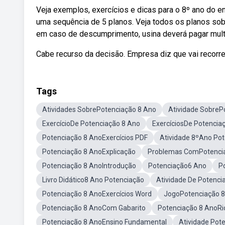
Veja exemplos, exercícios e dicas para o 8º ano do e
uma sequência de 5 planos. Veja todos os planos sob
em caso de descumprimento, usina deverá pagar multa
Cabe recurso da decisão. Empresa diz que vai recorre
Tags
Atividades SobrePotenciação 8 Ano
Atividade SobreP
ExercícioDe Potenciação 8 Ano
ExercíciosDe Potencia
Potenciação 8 AnoExercícios PDF
Atividade 8ºAno Po
Potenciação 8 AnoExplicação
Problemas ComPotenci
Potenciação 8 AnoIntrodução
Potenciação6 Ano
P
Livro Didático8 Ano Potenciação
Atividade De Potenc
Potenciação 8 AnoExercícios Word
JogoPotenciação 
Potenciação 8 AnoCom Gabarito
Potenciação 8 AnoRi
Potenciação 8 AnoEnsino Fundamental
Atividade Pot