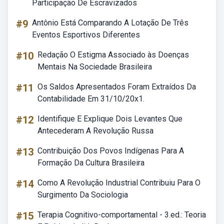
Participação De Escravizados
#9
Antônio Está Comparando A Lotação De Três
Eventos Esportivos Diferentes
#10
Redação O Estigma Associado às Doenças
Mentais Na Sociedade Brasileira
#11
Os Saldos Apresentados Foram Extraídos Da
Contabilidade Em 31/10/20x1.
#12
Identifique E Explique Dois Levantes Que
Antecederam A Revolução Russa
#13
Contribuição Dos Povos Indígenas Para A
Formação Da Cultura Brasileira
#14
Como A Revolução Industrial Contribuiu Para O
Surgimento Da Sociologia
#15
Terapia Cognitivo-comportamental - 3.ed.: Teoria