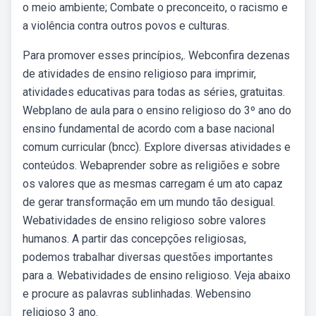
o meio ambiente; Combate o preconceito, o racismo e
a violência contra outros povos e culturas.
Para promover esses princípios,. Webconfira dezenas
de atividades de ensino religioso para imprimir,
atividades educativas para todas as séries, gratuitas.
Webplano de aula para o ensino religioso do 3º ano do
ensino fundamental de acordo com a base nacional
comum curricular (bncc). Explore diversas atividades e
conteúdos. Webaprender sobre as religiões e sobre
os valores que as mesmas carregam é um ato capaz
de gerar transformação em um mundo tão desigual.
Webatividades de ensino religioso sobre valores
humanos. A partir das concepções religiosas,
podemos trabalhar diversas questões importantes
para a. Webatividades de ensino religioso. Veja abaixo
e procure as palavras sublinhadas. Webensino
religioso 3 ano.