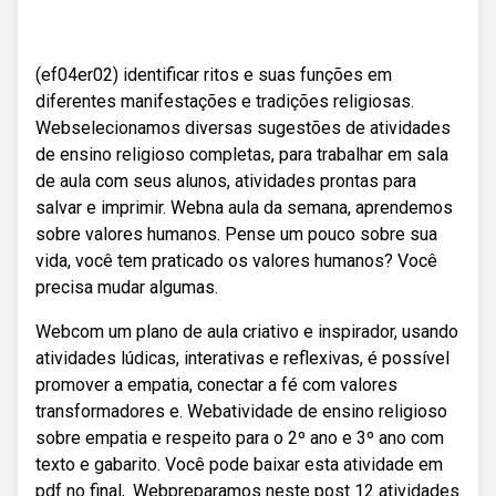
(ef04er02) identificar ritos e suas funções em
diferentes manifestações e tradições religiosas.
Webselecionamos diversas sugestões de atividades
de ensino religioso completas, para trabalhar em sala
de aula com seus alunos, atividades prontas para
salvar e imprimir. Webna aula da semana, aprendemos
sobre valores humanos. Pense um pouco sobre sua
vida, você tem praticado os valores humanos? Você
precisa mudar algumas.
Webcom um plano de aula criativo e inspirador, usando
atividades lúdicas, interativas e reflexivas, é possível
promover a empatia, conectar a fé com valores
transformadores e. Webatividade de ensino religioso
sobre empatia e respeito para o 2º ano e 3º ano com
texto e gabarito. Você pode baixar esta atividade em
pdf no final,. Webpreparamos neste post 12 atividades