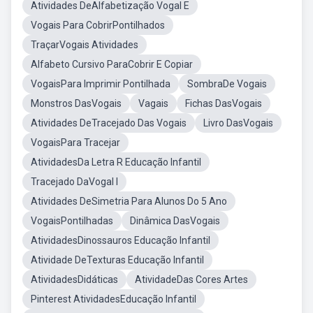
Atividades DeAlfabetização Vogal E
Vogais Para CobrirPontilhados
TraçarVogais Atividades
Alfabeto Cursivo ParaCobrir E Copiar
VogaisPara Imprimir Pontilhada
SombraDe Vogais
Monstros DasVogais
Vagais
Fichas DasVogais
Atividades DeTracejado Das Vogais
Livro DasVogais
VogaisPara Tracejar
AtividadesDa Letra R Educação Infantil
Tracejado DaVogal I
Atividades DeSimetria Para Alunos Do 5 Ano
VogaisPontilhadas
Dinâmica DasVogais
AtividadesDinossauros Educação Infantil
Atividade DeTexturas Educação Infantil
AtividadesDidáticas
AtividadeDas Cores Artes
Pinterest AtividadesEducação Infantil