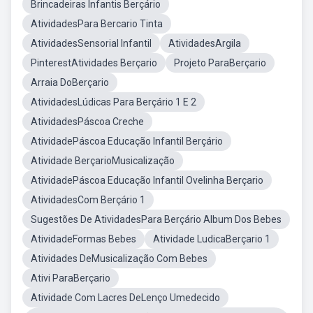
Brincadeiras Infantis Berçário
AtividadesPara Bercario Tinta
AtividadesSensorial Infantil
AtividadesArgila
PinterestAtividades Berçario
Projeto ParaBerçario
Arraia DoBerçario
AtividadesLúdicas Para Berçário 1 E 2
AtividadesPáscoa Creche
AtividadePáscoa Educação Infantil Berçário
Atividade BerçarioMusicalização
AtividadePáscoa Educação Infantil Ovelinha Berçario
AtividadesCom Berçário 1
Sugestões De AtividadesPara Berçário Album Dos Bebes
AtividadeFormas Bebes
Atividade LudicaBerçario 1
Atividades DeMusicalização Com Bebes
Ativi ParaBerçario
Atividade Com Lacres DeLenço Umedecido