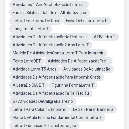
Atividades 1 AnoAlfabetização Letras T
Familia Silabica DaLetra T Alfabetização
Letra TEm Forma De Raio
Ficha DeLeitura Letra P
LançamentoLetra T
Atividades De AlfabetizaçãoNo Pinterest
ATIVLetra T
Atividades De Alfabetização2 Ano Letra T
Modelo De AtividadesCom a Letra T Para Imprimir
Texto LetraDET
Atividades De AlfabetizaçãoPré 1
Atividade Letra T5 Anos
Atividades DeAglutinação
Atividades De AlfabetizaçãoPara Imprimir Gratis
A LetraDo DIA É T
Figurinha FormaLetra T
Atividades De AlfabetizaçãoTa Te Ti to Tu
57 Atividades DeCaligrafia Treino
Letra TPara Colorir E Imprimir
Letra TParar Bandeira
Plano DeAula Ensino Fundamental Com a Letra T
Letra TEducação E Transformação