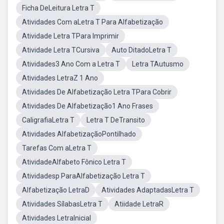
Ficha DeLeitura Letra T
Atividades Com aLetra T Para Alfabetização
Atividade Letra TPara Imprimir
Atividade Letra TCursiva
Auto DitadoLetra T
Atividades3 Ano Com a Letra T
Letra TAutusmo
Atividades LetraZ 1 Ano
Atividades De Alfabetização Letra TPara Cobrir
Atividades De Alfabetização1 Ano Frases
CaligrafiaLetra T
Letra T DeTransito
Atividades AlfabetizaçãoPontilhado
Tarefas Com aLetra T
AtividadeAlfabeto Fônico Letra T
Atividadesp ParaAlfabetização Letra T
Alfabetização LetraD
Atividades AdaptadasLetra T
Atividades SílabasLetra T
Atiidade LetraR
Atividades LetraInicial