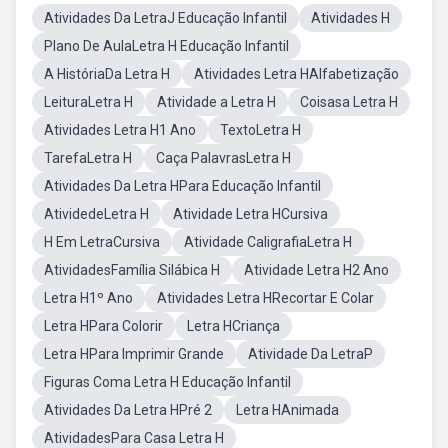
Atividades Da LetraJ Educação Infantil
Atividades H
Plano De AulaLetra H Educação Infantil
A HistóriaDa Letra H
Atividades Letra HAlfabetização
LeituraLetra H
Atividade a Letra H
Coisasa Letra H
Atividades Letra H1 Ano
TextoLetra H
TarefaLetra H
Caça PalavrasLetra H
Atividades Da Letra HPara Educação Infantil
AtividedeLetra H
Atividade Letra HCursiva
H Em LetraCursiva
Atividade CaligrafiaLetra H
AtividadesFamília Silábica H
Atividade Letra H2 Ano
Letra H1º Ano
Atividades Letra HRecortar E Colar
Letra HPara Colorir
Letra HCriança
Letra HPara Imprimir Grande
Atividade Da LetraP
Figuras Coma Letra H Educação Infantil
Atividades Da Letra HPré 2
Letra HAnimada
AtividadesPara Casa Letra H