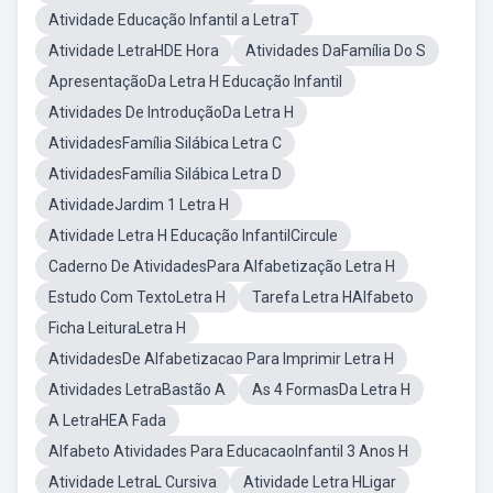
Atividade Educação Infantil a LetraT
Atividade LetraHDE Hora
Atividades DaFamília Do S
ApresentaçãoDa Letra H Educação Infantil
Atividades De IntroduçãoDa Letra H
AtividadesFamília Silábica Letra C
AtividadesFamília Silábica Letra D
AtividadeJardim 1 Letra H
Atividade Letra H Educação InfantilCircule
Caderno De AtividadesPara Alfabetização Letra H
Estudo Com TextoLetra H
Tarefa Letra HAlfabeto
Ficha LeituraLetra H
AtividadesDe Alfabetizacao Para Imprimir Letra H
Atividades LetraBastão A
As 4 FormasDa Letra H
A LetraHEA Fada
Alfabeto Atividades Para EducacaoInfantil 3 Anos H
Atividade LetraL Cursiva
Atividade Letra HLigar