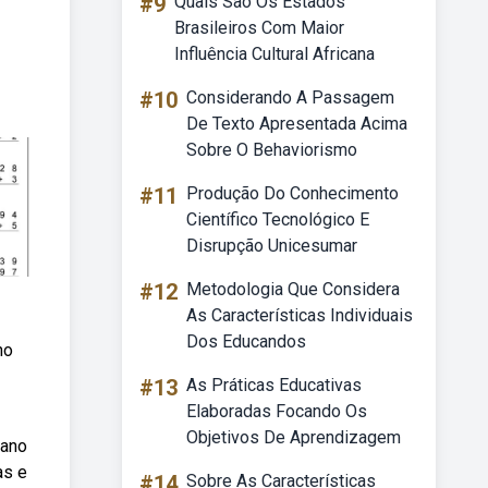
#9
Quais São Os Estados
Brasileiros Com Maior
Influência Cultural Africana
#10
Considerando A Passagem
De Texto Apresentada Acima
Sobre O Behaviorismo
#11
Produção Do Conhecimento
Científico Tecnológico E
Disrupção Unicesumar
#12
Metodologia Que Considera
As Características Individuais
Dos Educandos
no
#13
As Práticas Educativas
Elaboradas Focando Os
Objetivos De Aprendizagem
 ano
as e
#14
Sobre As Características