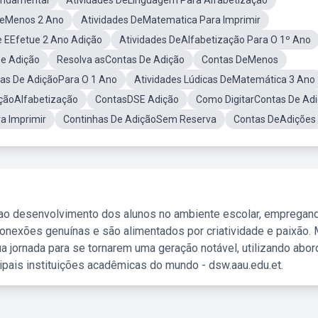
undamental
Atividades DeLinguagem Para Alfabetização
DeMenos 2 Ano
Atividades DeMatematica Para Imprimir
 EEfetue 2 Ano Adição
Atividades DeAlfabetização Para O 1º Ano
e Adição
Resolva asContas De Adição
Contas DeMenos
as De AdiçãoPara O 1 Ano
Atividades Lúdicas DeMatemática 3 Ano
çãoAlfabetização
ContasDSE Adição
Como DigitarContas De Ad
a Imprimir
Continhas De AdiçãoSem Reserva
Contas DeAdições
 ao desenvolvimento dos alunos no ambiente escolar, empregan
nexões genuínas e são alimentados por criatividade e paixão. 
a jornada para se tornarem uma geração notável, utilizando abo
ipais instituições acadêmicas do mundo - dsw.aau.edu.et.