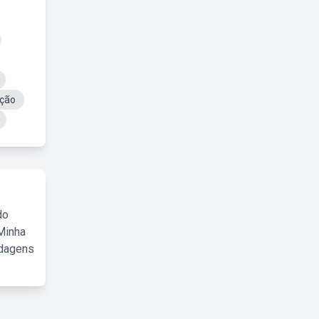
ição
do
Minha
rdagens