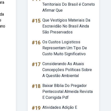
ara
Territoriais Do Brasil é Correto
Afirmar Que
 da
e
#15
Que Vestígios Materiais Da
ano
Escravidão No Brasil Ainda
São Preservados
#16
Os Custos Logisticos
Representam Um Tipo De
Custo Muito Significativo
#17
Considerando As Atuais
Concepções Políticas Sobre
A Questão Ambiental
#18
Baixar Bíblia Do Pregador
Pentecostal Almeida Revista
E Corrigida Pdf
#19
Atividades Adição E