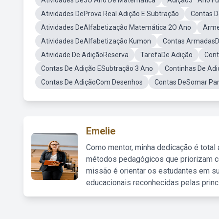
Atividades De3O Ano De Matemática
Adição3º Ano F
Atividades DeProva Real Adição E Subtração
Contas 
Atividades DeAlfabetização Matemática 2O Ano
Arme
Atividades DeAlfabetização Kumon
Contas ArmadasD
Atividade De AdiçãoReserva
TarefaDe Adição
Cont
Contas De Adição ESubtração 3 Ano
Continhas De Adi
Contas De AdiçãoCom Desenhos
Contas DeSomar Par
Emelie
Como mentor, minha dedicação é total
métodos pedagógicos que priorizam co
missão é orientar os estudantes em su
educacionais reconhecidas pelas princ