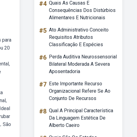
#4
Quais As Causas E
Consequências Dos Distúrbios
Alimentares E Nutricionais
#5
Ato Administrativo Conceito
Requisitos Atributos
s para
Classificação E Espécies
ou 20
#6
Perda Auditiva Neurossensorial
ntal,
Bilateral Moderada A Severa
Aposentadoria
e
#7
Este Importante Recurso
Organizacional Refere Se Ao
ta
Conjunto De Recursos
nal,
Ideal
#8
Qual A Principal Característica
rubar
Da Linguagem Estética De
,. São
Alberto Caeiro