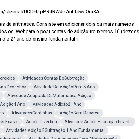
be.com/channel/UCDHZpPR4RWde7mbI4weOmXA ...
s da aritmética. Consiste em adicionar dois ou mais números
odos os. Webpara o post contas de adição trouxemos 16 (dezess
no e 2º ano do ensino fundamental i.
ercícios
Atividades Contas DeSubtração
 Ano Desenhos
Atividade De AdiçãoPara 5 Ano
Atividade Adaptada DeMatemática Adição
Adição4 Ano
Atividades Adição2º Ano
no
AtividadesContinhas
AdiçãoSem Reserva
as Exatas
AdiçãoDivertida
Atividade AdiçãoEducação Infantil
Atividades Adição ESubtração 1 Ano Fundamental