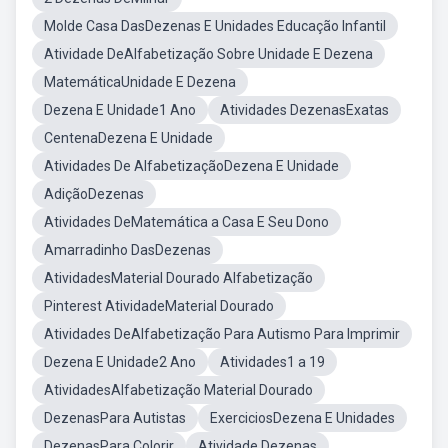
Molde Casa DasDezenas E Unidades Educação Infantil
Atividade DeAlfabetização Sobre Unidade E Dezena
MatemáticaUnidade E Dezena
Dezena E Unidade1 Ano
Atividades DezenasExatas
CentenaDezena E Unidade
Atividades De AlfabetizaçãoDezena E Unidade
AdiçãoDezenas
Atividades DeMatemática a Casa E Seu Dono
Amarradinho DasDezenas
AtividadesMaterial Dourado Alfabetização
Pinterest AtividadeMaterial Dourado
Atividades DeAlfabetização Para Autismo Para Imprimir
Dezena E Unidade2 Ano
Atividades1 a 19
AtividadesAlfabetização Material Dourado
DezenasPara Autistas
ExerciciosDezena E Unidades
DezenasPara Colorir
Atividade Dezenas