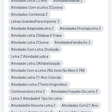
Atividade Letra Z2 Ano
AtividadeSilabas Z
Atividades Com a Letra ZCursiva
Atividades ComInicial Z
Letras GrandesPara Imprimir Z
Atividade AdaptadaLetra Z
Atividades ProntasLetra Z
Atividade Letra ZSilabas E Frase
Atividade Letra ZCirsiva
AtividadesFamília Do Z
Atividade Com Letra ZInclusão
Letra Z AtividadeLudica
Atividade Letra ZAlfabetização
Atividade Com a Letra ZNo Inicio No Meio E FIM
Atividade Letra Z1 Ano Colorida
Atividades Letra ZTexto Enigmático
Conhecendoa Letra Z
AtividadesTraçado Da Letra Z
Letra Z Atividade4 Tipo De Letra
AtividadeDe Recorte Letra Z
Atividades ComZ1 Ano