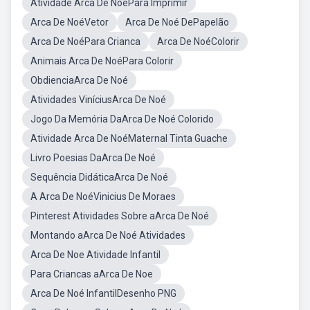
Atividade Arca De NoéPara Imprimir
Arca De NoéVetor
Arca De Noé DePapelão
Arca De NoéPara Crianca
Arca De NoéColorir
Animais Arca De NoéPara Colorir
ObdienciaArca De Noé
Atividades ViníciusArca De Noé
Jogo Da Memória DaArca De Noé Colorido
Atividade Arca De NoéMaternal Tinta Guache
Livro Poesias DaArca De Noé
Sequência DidáticaArca De Noé
A Arca De NoéVinicius De Moraes
Pinterest Atividades Sobre aArca De Noé
Montando aArca De Noé Atividades
Arca De Noe Atividade Infantil
Para Criancas aArca De Noe
Arca De Noé InfantilDesenho PNG