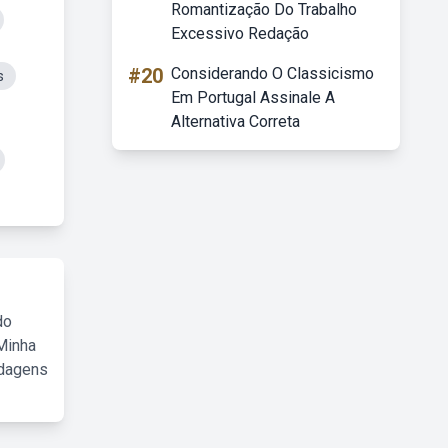
Romantização Do Trabalho
Excessivo Redação
#20
Considerando O Classicismo
s
Em Portugal Assinale A
Alternativa Correta
do
Minha
rdagens