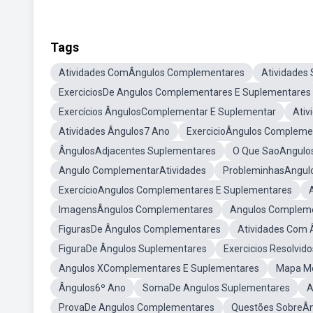
Tags
Atividades ComÂngulos Complementares
Atividades
ExerciciosDe Angulos Complementares E Suplementares
Exercícios ÂngulosComplementar E Suplementar
Ativ
Atividades Ângulos7 Ano
ExercicioÂngulos Compleme
ÂngulosAdjacentes Suplementares
O Que SaoAngulo
Angulo ComplementarAtividades
ProbleminhasAngul
ExercícioAngulos Complementares E Suplementares
ImagensÂngulos Complementares
Angulos Compleme
FigurasDe Ângulos Complementares
Atividades Com 
FiguraDe Ângulos Suplementares
Exercicios Resolvi
Angulos XComplementares E Suplementares
Mapa Me
Ângulos6º Ano
SomaDe Angulos Suplementares
A
ProvaDe Angulos Complementares
Questões SobreÂ