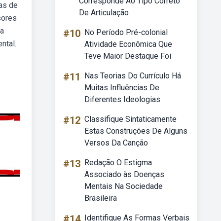
Corresponde Ao Tipo Correto
as de
De Articulação
sores
ba
#10
No Período Pré-colonial
ntal.
Atividade Econômica Que
Teve Maior Destaque Foi
#11
Nas Teorias Do Currículo Há
Muitas Influências De
Diferentes Ideologias
#12
Classifique Sintaticamente
Estas Construções De Alguns
Versos Da Canção
#13
Redação O Estigma
Associado às Doenças
Mentais Na Sociedade
Brasileira
#14
Identifique As Formas Verbais