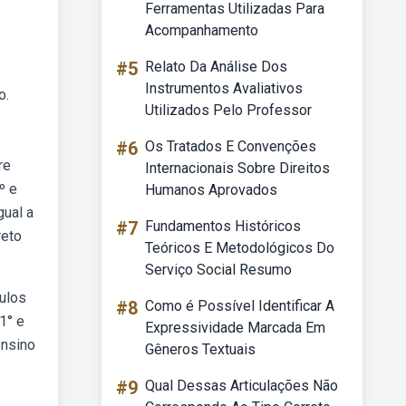
Ferramentas Utilizadas Para
Acompanhamento
#5
Relato Da Análise Dos
Instrumentos Avaliativos
o.
Utilizados Pelo Professor
#6
Os Tratados E Convenções
re
Internacionais Sobre Direitos
º e
Humanos Aprovados
ual a
#7
Fundamentos Históricos
reto
Teóricos E Metodológicos Do
Serviço Social Resumo
ulos
#8
Como é Possível Identificar A
1° e
Expressividade Marcada Em
ensino
Gêneros Textuais
#9
Qual Dessas Articulações Não