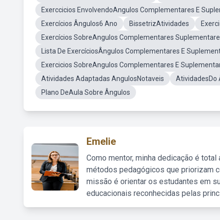
Exerccicios EnvolvendoAngulos Complementares E Supl
Exercícios Ângulos6 Ano
BissetrizAtividades
Exerc
Exercícios SobreAngulos Complementares Suplementare
Lista De ExercíciosÂngulos Complementares E Suplemen
Exercicios SobreAngulos Complementares E Suplementa
Atividades Adaptadas AngulosNotaveis
AtividadesDo
Plano DeAula Sobre Ângulos
Emelie
Como mentor, minha dedicação é total
métodos pedagógicos que priorizam co
missão é orientar os estudantes em su
educacionais reconhecidas pelas princ