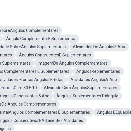
 SobreÂngulos Complementares
Ângulo ComplementarE Suplementar
idade SobreÂngulos Suplementares
Atividades De Ângulos8 Ano
ntares
Ângulos CongruentesE Suplementares
s Suplementares
ImagemDe Ângulos Complementares
os Complementares E Suplementares
AngulosReplementares
Atividades Prontas Angulos ERetas
Atividades Angulos9 Ano
ntaresCom 80 E 10
Atividade Com ÂngulosSuplementrares
ÂngulosCongruentes 5 Ano
Ângulos SuplementaresTriângulo
dosDe Angulos Complementares
ntalAngulos Complementares E Suplementares
Ângulos EEquaçõ
ngulos Consecutivos EAdjacentes Atividades
ngulos