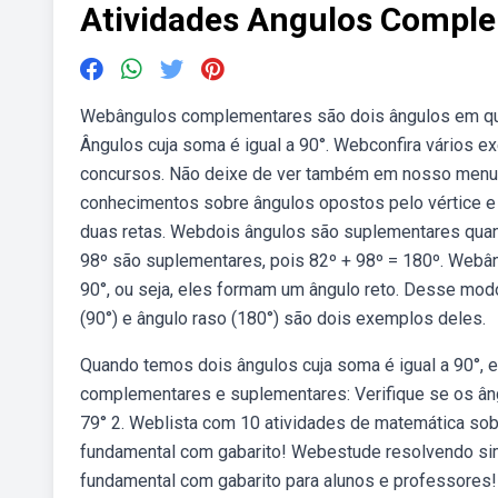
Atividades Angulos Compl
Webângulos complementares são dois ângulos em que 
Ângulos cuja soma é igual a 90°. Webconfira vários e
concursos. Não deixe de ver também em nosso menu 
conhecimentos sobre ângulos opostos pelo vértice e 
duas retas. Webdois ângulos são suplementares qua
98º são suplementares, pois 82º + 98º = 180º. Webâ
90°, ou seja, eles formam um ângulo reto. Desse mo
(90°) e ângulo raso (180°) são dois exemplos deles.
Quando temos dois ângulos cuja soma é igual a 90°
complementares e suplementares: Verifique se os âng
79° 2. Weblista com 10 atividades de matemática so
fundamental com gabarito! Webestude resolvendo sim
fundamental com gabarito para alunos e professores