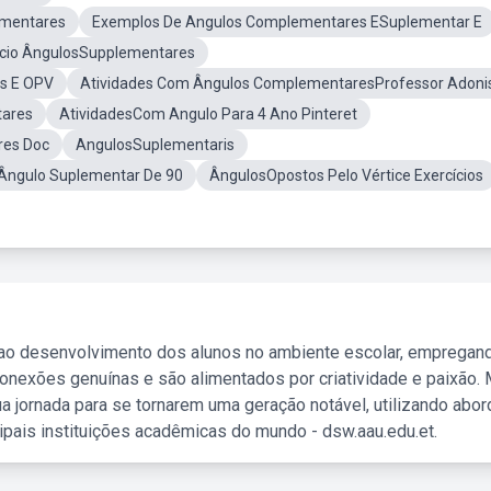
ementares
Exemplos De Angulos Complementares ESuplementar E
icio ÂngulosSupplementares
s E OPV
Atividades Com Ângulos ComplementaresProfessor Adoni
tares
AtividadesCom Angulo Para 4 Ano Pinteret
res Doc
AngulosSuplementaris
 Ângulo Suplementar De 90
ÂngulosOpostos Pelo Vértice Exercícios
 ao desenvolvimento dos alunos no ambiente escolar, empregan
nexões genuínas e são alimentados por criatividade e paixão. 
a jornada para se tornarem uma geração notável, utilizando abo
ipais instituições acadêmicas do mundo - dsw.aau.edu.et.