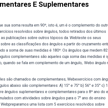
ementares E Suplementares
sua soma resulta em 90º, isto é, um é o complemento do outr
xercícios resolvidos sobre ângulos, todos retirados dos últimos
as publicações sobre outros tópicos da. Webteste os seus
sobre as classificações dos ângulos a partir do cruzamento ent
ndo a soma de suas medidas é 180º. Os ângulos que medem 82
ngulos complementares são aqueles cuja soma das medidas é ig
do, quando se fala em complemento de um ângulo,. Webo ângulo 
, eles são chamados de complementares; Webexercícios com âng
ulos abaixo são complementares: A) 15° e 75° b) 56° e 35° c) 1
bre ângulos suplementares e complementares para o 8º ano do 
ulados com atividades sobre ângulos para o 7° ano do ensino
! Webpreparamos uma lista com 5 exercícios resolvidos sobre