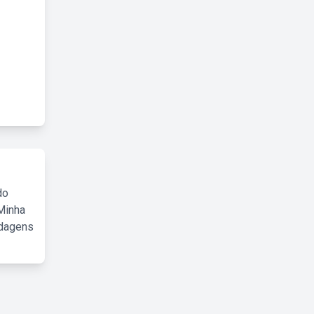
do
Minha
rdagens