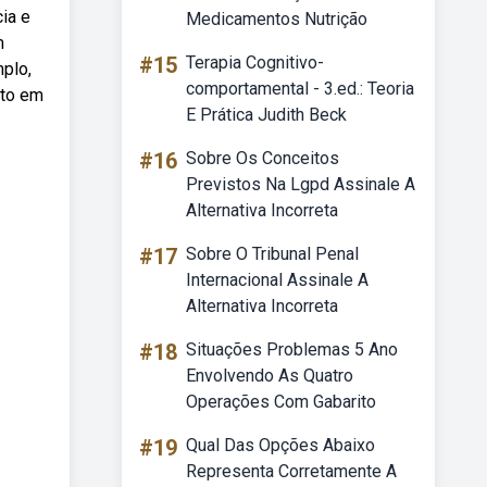
ia e
Medicamentos Nutrição
m
#15
Terapia Cognitivo-
mplo,
comportamental - 3.ed.: Teoria
eto em
E Prática Judith Beck
#16
Sobre Os Conceitos
Previstos Na Lgpd Assinale A
Alternativa Incorreta
#17
Sobre O Tribunal Penal
Internacional Assinale A
Alternativa Incorreta
#18
Situações Problemas 5 Ano
Envolvendo As Quatro
Operações Com Gabarito
#19
Qual Das Opções Abaixo
Representa Corretamente A