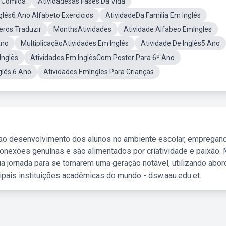
s Comida
Atividadesas Fases Da Vida
glês6 Ano Alfabeto Exercicios
AtividadeDa Família Em Inglês
eros Traduzir
MonthsAtividades
Atividade Alfabeo EmIngles
Ano
MultiplicaçãoAtividades Em Inglês
Atividade De Inglês5 Ano
Inglês
Atividades Em InglêsCom Poster Para 6º Ano
glês 6 Ano
Atividades EmIngles Para Crianças
 ao desenvolvimento dos alunos no ambiente escolar, empregan
nexões genuínas e são alimentados por criatividade e paixão. 
a jornada para se tornarem uma geração notável, utilizando abo
ipais instituições acadêmicas do mundo - dsw.aau.edu.et.