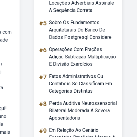
Locuções Adverbiais Assinale
A Sequência Correta
#5
Sobre Os Fundamentos
Arquiteturais Do Banco De
es com
Dados Postgresql Considere
dade
#6
Operações Com Frações
Adição Subtração Multiplicação
m
E Divisão Exercícios
o
#7
Fatos Administrativos Ou
Contabeis Se Classificam Em
ta
Categorias Distintas
#8
Perda Auditiva Neurossensorial
qui!
Bilateral Moderada A Severa
ano.
Aposentadoria
de
#9
Em Relação Ao Cenário
 mais