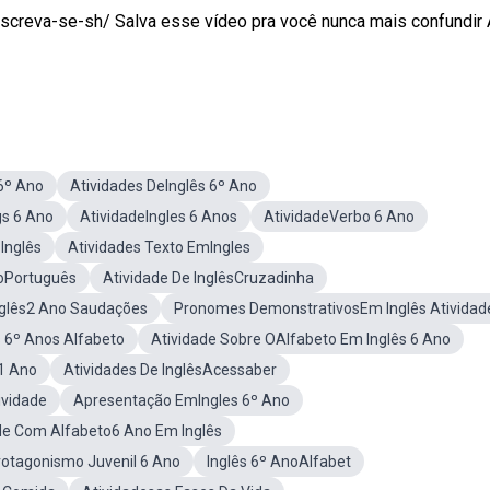
nscreva-se-sh/ Salva esse vídeo pra você nunca mais confundir 
 6º Ano
Atividades DeInglês 6º Ano
gs 6 Ano
AtividadeIngles 6 Anos
AtividadeVerbo 6 Ano
Inglês
Atividades Texto EmIngles
noPortuguês
Atividade De InglêsCruzadinha
nglês2 Ano Saudações
Pronomes DemonstrativosEm Inglês Atividad
s 6º Anos Alfabeto
Atividade Sobre OAlfabeto Em Inglês 6 Ano
 1 Ano
Atividades De InglêsAcessaber
ividade
Apresentação EmIngles 6º Ano
de Com Alfabeto6 Ano Em Inglês
rotagonismo Juvenil 6 Ano
Inglês 6º AnoAlfabet