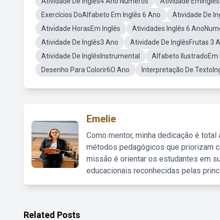
Atividade De Inglês4 Ano Números
Atividade EmIngle
Exercícios DoAlfabeto Em Inglês 6 Ano
Atividade De In
Atividade HorasEm Inglês
Atividades Inglês 6 AnoNum
Atividade De Inglês3 Ano
Atividade De InglêsFrutas 3 
Atividade De InglêsInstrumental
Alfabeto IlustradoEm 
Desenho Para Colorir6O Ano
Interpretação De TextoIn
Emelie
Como mentor, minha dedicação é total
métodos pedagógicos que priorizam co
missão é orientar os estudantes em su
educacionais reconhecidas pelas princ
Related Posts