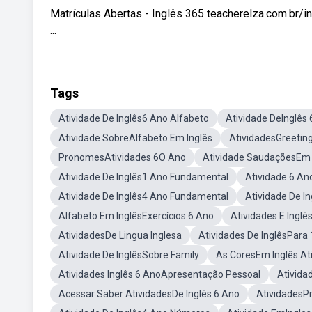
Matrículas Abertas - Inglês 365 teacherelza.com.br/i
...
Tags
Atividade De Inglês6 Ano Alfabeto
Atividade DeInglês
Atividade SobreAlfabeto Em Inglês
AtividadesGreetin
PronomesAtividades 6O Ano
Atividade SaudaçõesEm 
Atividade De Inglês1 Ano Fundamental
Atividade 6 A
Atividade De Inglês4 Ano Fundamental
Atividade De I
Alfabeto Em InglêsExercícios 6 Ano
Atividades E Inglê
AtividadesDe Lingua Inglesa
Atividades De InglêsPara
Atividade De InglêsSobre Family
As CoresEm Inglês At
Atividades Inglês 6 AnoApresentação Pessoal
Ativida
Acessar Saber AtividadesDe Inglês 6 Ano
AtividadesP