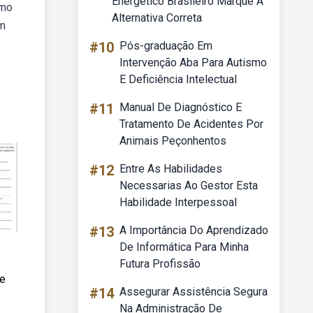
Energético Brasileiro Marque A
imo
Alternativa Correta
om
#10
Pós-graduação Em
Intervenção Aba Para Autismo
E Deficiência Intelectual
#11
Manual De Diagnóstico E
Tratamento De Acidentes Por
Animais Peçonhentos
#12
Entre As Habilidades
Necessarias Ao Gestor Esta
Habilidade Interpessoal
#13
A Importância Do Aprendizado
De Informática Para Minha
Futura Profissão
de
#14
Assegurar Assistência Segura
Na Administração De