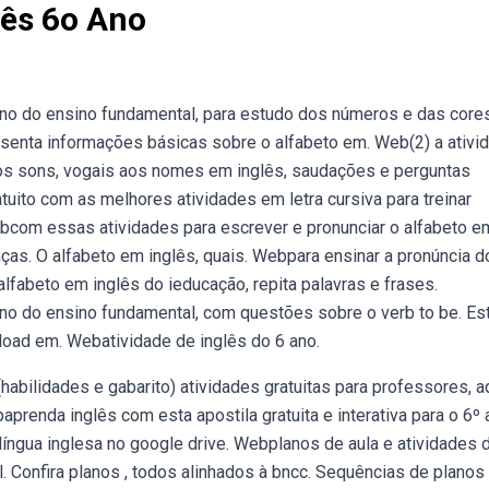
lês 6o Ano
ano do ensino fundamental, para estudo dos números e das cor
senta informações básicas sobre o alfabeto em. Web(2) a ativi
os sons, vogais aos nomes em inglês, saudações e perguntas
uito com as melhores atividades em letra cursiva para treinar
Webcom essas atividades para escrever e pronunciar o alfabeto e
ças. O alfabeto em inglês, quais. Webpara ensinar a pronúncia d
alfabeto em inglês do ieducação, repita palavras e frases.
ano do ensino fundamental, com questões sobre o verb to be. Es
nload em. Webatividade de inglês do 6 ano.
abilidades e gabarito) atividades gratuitas para professores, a
prenda inglês com esta apostila gratuita e interativa para o 6º 
língua inglesa no google drive. Webplanos de aula e atividades 
. Confira planos , todos alinhados à bncc. Sequências de planos