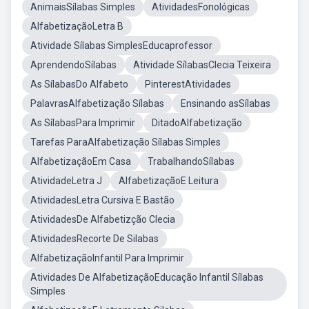
AnimaisSílabas Simples
AtividadesFonológicas
AlfabetizaçãoLetra B
Atividade Sílabas SimplesEducaprofessor
AprendendoSílabas
Atividade SílabasClecia Teixeira
As SílabasDo Alfabeto
PinterestAtividades
PalavrasAlfabetização Sílabas
Ensinando asSílabas
As SílabasPara Imprimir
DitadoAlfabetização
Tarefas ParaAlfabetização Sílabas Simples
AlfabetizaçãoEm Casa
TrabalhandoSílabas
AtividadeLetra J
AlfabetizaçãoE Leitura
AtividadesLetra Cursiva E Bastão
AtividadesDe Alfabetizção Clecia
AtividadesRecorte De Silabas
AlfabetizaçãoInfantil Para Imprimir
Atividades De AlfabetizaçãoEducação Infantil Sílabas
Simples