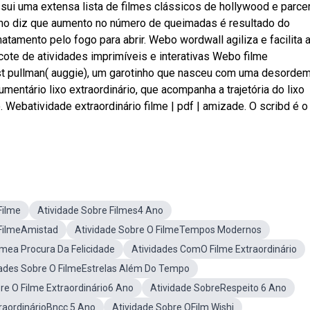
sui uma extensa lista de filmes clássicos de hollywood e parce
ho diz que aumento no número de queimadas é resultado do
amento pelo fogo para abrir. Webo wordwall agiliza e facilita 
cote de atividades imprimíveis e interativas Webo filme
gust pullman( auggie), um garotinho que nasceu com uma desorde
mentário lixo extraordinário, que acompanha a trajetória do lixo
. Webatividade extraordinário filme | pdf | amizade. O scribd é o
Filme
Atividade Sobre Filmes4 Ano
 FilmeAmistad
Atividade Sobre O FilmeTempos Modernos
lmea Procura Da Felicidade
Atividades ComO Filme Extraordinário
dades Sobre O FilmeEstrelas Além Do Tempo
re O Filme Extraordinário6 Ano
Atividade SobreRespeito 6 Ano
traordinárioBncc 5 Ano
Atividade Sobre OFilm Wishi