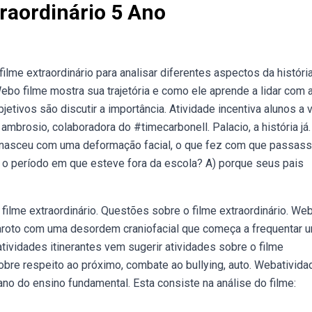
traordinário 5 Ano
me extraordinário para analisar diferentes aspectos da históri
o filme mostra sua trajetória e como ele aprende a lidar com 
etivos são discutir a importância. Atividade incentiva alunos a
mbrosio, colaboradora do #timecarbonell. Palacio, a história já.
 nasceu com uma deformação facial, o que fez com que passass
e o período em que esteve fora da escola? A) porque seus pais
filme extraordinário. Questões sobre o filme extraordinário. We
aroto com uma desordem craniofacial que começa a frequentar 
atividades itinerantes vem sugerir atividades sobre o filme
sobre respeito ao próximo, combate ao bullying, auto. Webativida
ano do ensino fundamental. Esta consiste na análise do filme: