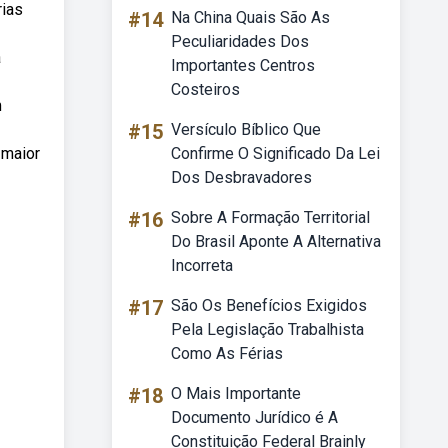
rias
#14
Na China Quais São As
Peculiaridades Dos
a
Importantes Centros
Costeiros
m
#15
Versículo Bíblico Que
 maior
Confirme O Significado Da Lei
Dos Desbravadores
#16
Sobre A Formação Territorial
Do Brasil Aponte A Alternativa
Incorreta
#17
São Os Benefícios Exigidos
Pela Legislação Trabalhista
Como As Férias
#18
O Mais Importante
Documento Jurídico é A
Constituição Federal Brainly