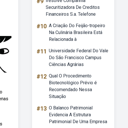
#9
Iresolve Companhia
Securitizadora De Creditos
Financeiros S.a. Telefone
#10
A Criação Do Feijão-tropeiro
Na Culinária Brasileira Está
Relacionada à
#11
Universidade Federal Do Vale
Do São Francisco Campus
Ciências Agrárias
#12
Qual O Procedimento
Biotecnológico Prévio é
Recomendado Nessa
no
Situação
enas
#13
O Balanco Patrimonial
Evidencia A Estrutura
Patrimonial De Uma Empresa
os