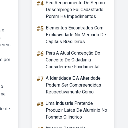
#4
Seu Requerimento De Seguro
Desemprego Foi Cadastrado
Porem Há Impedimentos
#5
Elementos Encontrados Com
a e
Exclusividade No Mercado De
a
Capitais Brasileiros
 verem
#6
Para A Atual Concepção Do
e por
Conceito De Cidadania
Considera-se Fundamental
#7
A Identidade E A Alteridade
Podem Ser Compreendidas
bo
Respectivamente Como:
uma
#8
Uma Industria Pretende
de de
Produzir Latas De Aluminio No
Formato Cilindrico