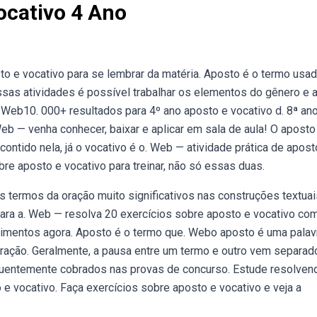
ocativo 4 Ano
to e vocativo para se lembrar da matéria. Aposto é o termo usa
essas atividades é possível trabalhar os elementos do gênero e 
 Web10. 000+ resultados para 4º ano aposto e vocativo d. 8ª an
Web — venha conhecer, baixar e aplicar em sala de aula! O apost
ontido nela, já o vocativo é o. Web — atividade prática de apost
bre aposto e vocativo para treinar, não só essas duas.
is termos da oração muito significativos nas construções textua
para a. Web — resolva 20 exercícios sobre aposto e vocativo co
imentos agora. Aposto é o termo que. Webo aposto é uma palav
oração. Geralmente, a pausa entre um termo e outro vem separad
quentemente cobrados nas provas de concurso. Estude resolven
e vocativo. Faça exercícios sobre aposto e vocativo e veja a