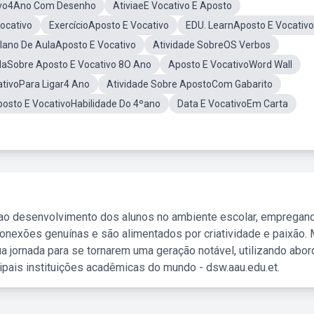
tivo4Ano Com Desenho
AtiviaeE Vocativo E Aposto
ocativo
ExercícioAposto E Vocativo
EDU. LearnAposto E Vocativo
lano De AulaAposto E Vocativo
Atividade SobreOS Verbos
laSobre Aposto E Vocativo 8O Ano
Aposto E VocativoWord Wall
ativoPara Ligar4 Ano
Atividade Sobre ApostoCom Gabarito
osto E VocativoHabilidade Do 4ºano
Data E VocativoEm Carta
 ao desenvolvimento dos alunos no ambiente escolar, empregan
nexões genuínas e são alimentados por criatividade e paixão. 
a jornada para se tornarem uma geração notável, utilizando abo
ipais instituições acadêmicas do mundo - dsw.aau.edu.et.