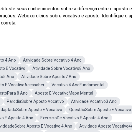
Webteste seus conhecimentos sobre a diferença entre o aposto e
orações. Webexercícios sobre vocativo e aposto. Identifique o 
correta.
to 4 Ano
Atividade Sobre Vocativo 4 Ano
to E Vocativo
Atividade Sobre Vocativo8 Ano
to5 Ano
Atividade Sobre Aposto7 Ano
sto E VocativoAcessaber
Vocativo 4 AnoFundamental
ostoPara 8 Ano
Aposto E VocativoMapa Mental
ParodiaSobre Aposto Vocativo
Atividade Vocativo3 Ano
AdaptadaSobre Aposto E Vocativo
QuestãoSobre Aposto E Vocativo
vo E Aposto 4 Ano
ExercicioDe Vocativo E Aposto 4 Ano
ividdadeSobre Aposto E Vocativo 4 Ano
Atividade Aposto Vocativo