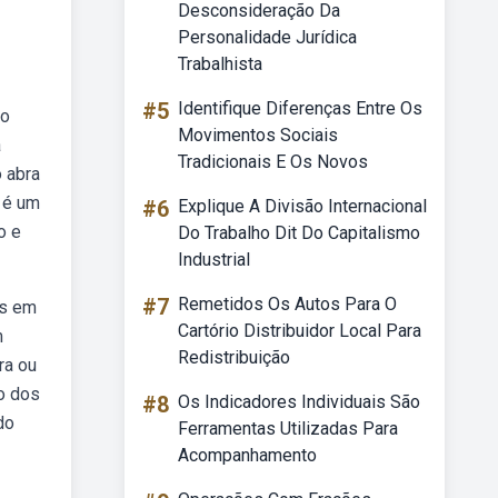
Desconsideração Da
Personalidade Jurídica
Trabalhista
#5
Identifique Diferenças Entre Os
do
Movimentos Sociais
a
Tradicionais E Os Novos
o abra
o é um
#6
Explique A Divisão Internacional
o e
Do Trabalho Dit Do Capitalismo
Industrial
#7
Remetidos Os Autos Para O
is em
Cartório Distribuidor Local Para
m
Redistribuição
ra ou
o dos
#8
Os Indicadores Individuais São
do
Ferramentas Utilizadas Para
Acompanhamento