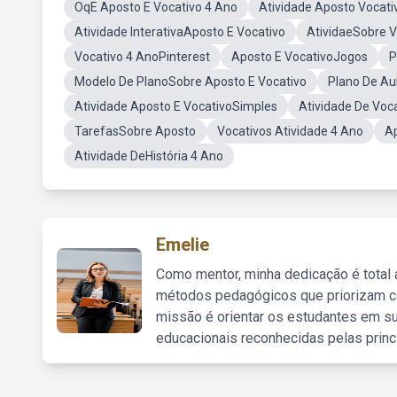
OqE Aposto E Vocativo 4 Ano
Atividade Aposto Voca
Atividade InterativaAposto E Vocativo
AtividaeSobre V
Vocativo 4 AnoPinterest
Aposto E VocativoJogos
P
Modelo De PlanoSobre Aposto E Vocativo
Plano De Au
Atividade Aposto E VocativoSimples
Atividade De Voc
TarefasSobre Aposto
Vocativos Atividade 4 Ano
Ap
Atividade DeHistória 4 Ano
Emelie
Como mentor, minha dedicação é total
métodos pedagógicos que priorizam co
missão é orientar os estudantes em su
educacionais reconhecidas pelas princ