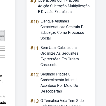
#9
Operações Com Frações
Adição Subtração Multiplicação
E Divisão Exercícios
#10
Elenque Algumas
Características Centrais Da
Educação Como Processo
Social
#11
Sem Usar Calculadora
Organize As Seguintes
Expressões Em Ordem
Crescente
#12
Segundo Piaget O
do
Conhecimento Infantil
ção
Acontece Por Meio De
Descobertas
e é
#13
O Tematica Vida Tem Sido
dado