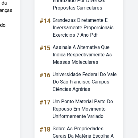
Enfatizado Por Diversas
o da
Propostas Curriculares
renças
#14
Grandezas Diretamente E
do.
Inversamente Proporcionais
Exercícios 7 Ano Pdf
#15
Assinale A Alternativa Que
Indica Respectivamente As
Massas Moleculares
#16
Universidade Federal Do Vale
Do São Francisco Campus
Ciências Agrárias
#17
Um Ponto Material Parte Do
Repouso Em Movimento
Uniformemente Variado
#18
Sobre As Propriedades
Gerais Da Matéria Escolha A