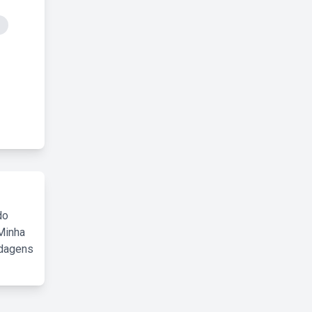
do
Minha
rdagens