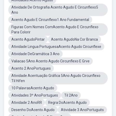
Atividades Acento Agudo
Atividade De Ortografia Acento Agudo E Circunflexo5
Ano
Acento Agudo E Circunflexo1 Ano Fundamental
Figuras Com Nomes ComAcento Agudo E Circunflexo
Para Colorir
Acento AgudoPintar
Acento AgudoNa Cor Branca
Atividade Lingua PortuguesaAcento Agudo Circunflexe
Atividade DeGramática 3 Ano
Valiacao 5Ano Acento Agudo Circunflexo E Grve
Acento 2 AnoPortugues
Atividade Acentuação Gráfica 5Ano Agudo Circunflexo
Til Hifen
10 PalavrasAcento Agudo
Atividades 3º AnoPortugues
Til 2Ano
Atividade 2 AnoRR
Regra DoAcento Agudo
Desenho DoAcento Agudo
Atividade 3 AnoPortuguês