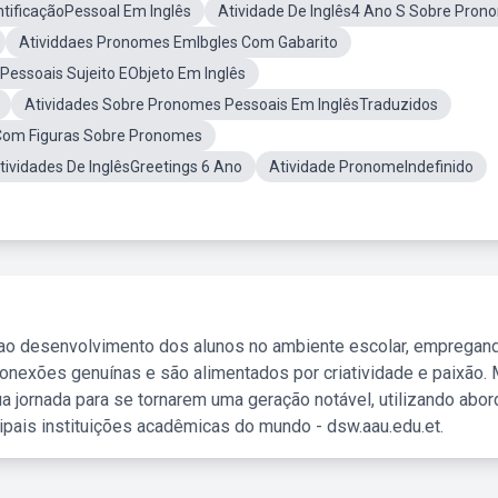
ntificaçãoPessoal Em Inglês
Atividade De Inglês4 Ano S Sobre Pron
Atividdaes Pronomes EmIbgles Com Gabarito
essoais Sujeito EObjeto Em Inglês
Atividades Sobre Pronomes Pessoais Em InglêsTraduzidos
sCom Figuras Sobre Pronomes
tividades De InglêsGreetings 6 Ano
Atividade PronomeIndefinido
 ao desenvolvimento dos alunos no ambiente escolar, empregan
nexões genuínas e são alimentados por criatividade e paixão. 
a jornada para se tornarem uma geração notável, utilizando abo
ipais instituições acadêmicas do mundo - dsw.aau.edu.et.