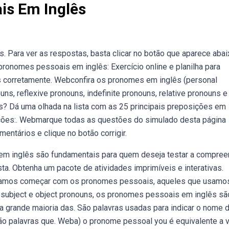
is Em Inglês
s. Para ver as respostas, basta clicar no botão que aparece aba
ronomes pessoais em inglês: Exercício online e planilha para
 corretamente. Webconfira os pronomes em inglês (personal
s, reflexive pronouns, indefinite pronouns, relative pronouns e
s? Dá uma olhada na lista com as 25 principais preposições em
aduções:. Webmarque todas as questões do simulado desta página
ntários e clique no botão corrigir.
s em inglês são fundamentais para quem deseja testar a compre
ta. Obtenha um pacote de atividades imprimíveis e interativas.
vamos começar com os pronomes pessoais, aqueles que usamo
subject e object pronouns, os pronomes pessoais em inglês sã
a grande maioria das. São palavras usadas para indicar o nome 
são palavras que. Weba) o pronome pessoal you é equivalente a 