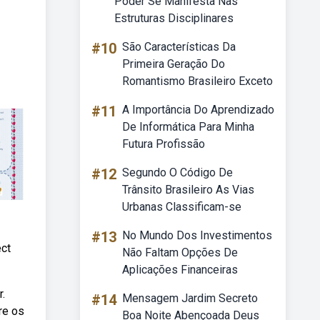
Poder Se Manifesta Nas
Estruturas Disciplinares
#10
São Características Da
Primeira Geração Do
Romantismo Brasileiro Exceto
#11
A Importância Do Aprendizado
De Informática Para Minha
Futura Profissão
#12
Segundo O Código De
Trânsito Brasileiro As Vias
Urbanas Classificam-se
#13
No Mundo Dos Investimentos
ect
Não Faltam Opções De
Aplicações Financeiras
.
#14
Mensagem Jardim Secreto
re os
Boa Noite Abençoada Deus