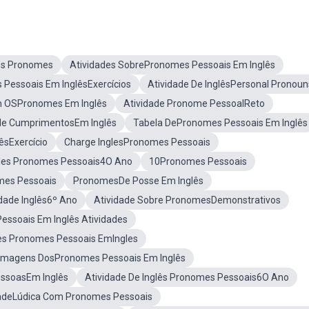
lês Pronomes
Atividades SobrePronomes Pessoais Em Inglês
Pessoais Em InglêsExercícios
Atividade De InglêsPersonal Pronoun
m OSPronomes Em Inglês
Atividade Pronome PessoalReto
de CumprimentosEm Inglês
Tabela DePronomes Pessoais Em Inglês
êsExercício
Charge InglesPronomes Pessoais
des Pronomes Pessoais4O Ano
10Pronomes Pessoais
mes Pessoais
PronomesDe Posse Em Inglês
idade Inglês6º Ano
Atividade Sobre PronomesDemonstrativos
ssoais Em Inglês Atividades
es Pronomes Pessoais EmIngles
Imagens DosPronomes Pessoais Em Inglês
ssoasEm Inglês
Atividade De Inglês Pronomes Pessoais6O Ano
dadeLúdica Com Pronomes Pessoais