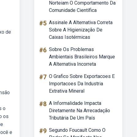
Norteiam O Comportamento Da
Comunidade Científica
#5
Assinale A Alternativa Correta
Sobre A Higienização De
ixo de
Caixas Isotérmicas
#6
Sobre Os Problemas
Ambientais Brasileiros Marque
A Alternativa Incorreta
#7
O Grafico Sobre Exportacoes E
Importacoes Da Industria
Extrativa Mineral
ensão
#8
A Informalidade Impacta
s o
Diretamente Na Arrecadação
o os
Tributária De Um País
de
#9
Segundo Foucault Como O
você e