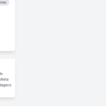
omes
do
Minha
rdagens