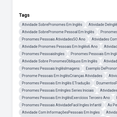
Tags
Atividade SobrePronomes Em Inglês
Atividade DeIng
Atividade SobrePronome Pessoal Em Inglês
Pronomes 
Pronomes Pessoais Atividades5O Ano
Atividades Co
Atividade Pronomes Pessoais Em Inglês6 Ano
Ativida
Pronomes PessoaisIngles
Pronomes Pessoais Em Ingl
Atividade Sobre PronomesOblíquos Em Inglês
Ativida
Pronomes Pessoais InglêsImagens
Exemplo DeProno
Pronome Pessoais Em InglêsCrianças Atividades
Ativ
Pronomes Pessoais Em Inglês ETradução
DcumentosPe
Pronomes Pessoais EmIngles Series Iniciais
Atividade
Pronomes Pessoais Em InglêsExercícios Terceiro Ano
Pronomes Pessoais AtividadeFacil Ingles Infantil
As Pe
Atividade Com InformaçõesPessoais Em Ingles
Ativi