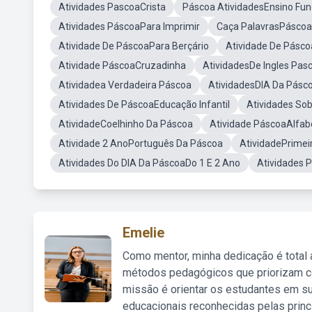
Atividades PascoaCrista
Páscoa AtividadesEnsino Fu
Atividades PáscoaPara Imprimir
Caça PalavrasPáscoa
Atividade De PáscoaPara Berçário
Atividade De Pásc
Atividade PáscoaCruzadinha
AtividadesDe Ingles Pas
Atividadea Verdadeira Páscoa
AtividadesDIA Da Pásc
Atividades De PáscoaEducação Infantil
Atividades So
AtividadeCoelhinho Da Páscoa
Atividade PáscoaAlfab
Atividade 2 AnoPortuguês Da Páscoa
AtividadePrimei
Atividades Do DIA Da PáscoaDo 1 E 2 Ano
Atividades
Emelie
Como mentor, minha dedicação é total
métodos pedagógicos que priorizam co
missão é orientar os estudantes em su
educacionais reconhecidas pelas princ