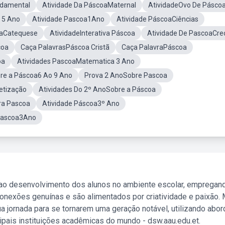
ndamental
Atividade Da PáscoaMaternal
AtividadeOvo De Pásco
 5 Ano
Atividade Pascoa1Ano
Atividade PáscoaCiências
oaCatequese
AtividadeInterativa Páscoa
Atividade De PascoaCre
coa
Caça PalavrasPáscoa Cristã
Caça PalavraPáscoa
oa
Atividades PascoaMatematica 3 Ano
bre a Páscoa6 Ao 9 Ano
Prova 2 AnoSobre Pascoa
etização
Atividades Do 2º AnoSobre a Páscoa
ra Pascoa
Atividade Páscoa3º Ano
 Pascoa3Ano
 ao desenvolvimento dos alunos no ambiente escolar, empregan
nexões genuínas e são alimentados por criatividade e paixão. 
a jornada para se tornarem uma geração notável, utilizando abo
ipais instituições acadêmicas do mundo - dsw.aau.edu.et.