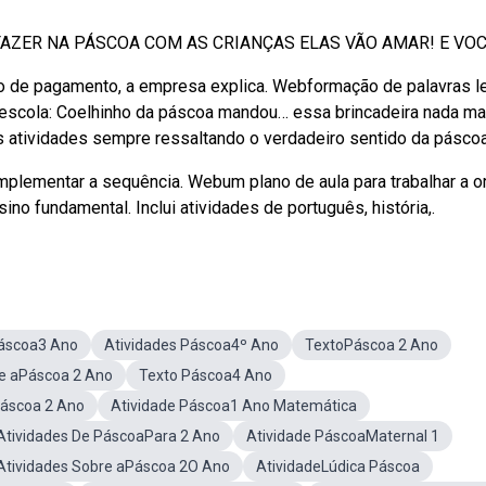
AZER NA PÁSCOA COM AS CRIANÇAS ELAS VÃO AMAR! E VOCÊ 
ço de pagamento, a empresa explica. Webformação de palavras let
 escola: Coelhinho da páscoa mandou… essa brincadeira nada ma
 atividades sempre ressaltando o verdadeiro sentido da páscoa
plementar a sequência. Webum plano de aula para trabalhar a 
no fundamental. Inclui atividades de português, história,.
Páscoa3 Ano
Atividades Páscoa4º Ano
TextoPáscoa 2 Ano
e aPáscoa 2 Ano
Texto Páscoa4 Ano
Páscoa 2 Ano
Atividade Páscoa1 Ano Matemática
Atividades De PáscoaPara 2 Ano
Atividade PáscoaMaternal 1
Atividades Sobre aPáscoa 2O Ano
AtividadeLúdica Páscoa