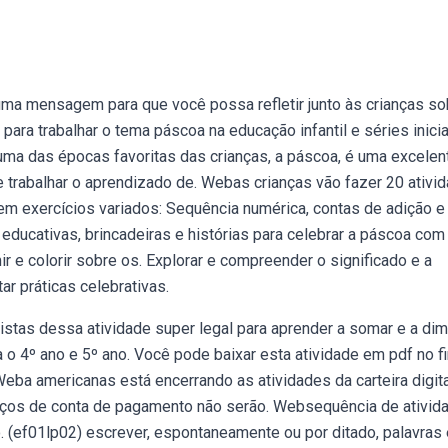
ma mensagem para que você possa refletir junto às crianças so
para trabalhar o tema páscoa na educação infantil e séries inicia
uma das épocas favoritas das crianças, a páscoa, é uma excelen
 trabalhar o aprendizado de. Webas crianças vão fazer 20 ativi
em exercícios variados: Sequência numérica, contas de adição e
educativas, brincadeiras e histórias para celebrar a páscoa com
r e colorir sobre os. Explorar e compreender o significado e a
ar práticas celebrativas.
stas dessa atividade super legal para aprender a somar e a dimi
 o 4º ano e 5º ano. Você pode baixar esta atividade em pdf no fi
Weba americanas está encerrando as atividades da carteira digita
viços de conta de pagamento não serão. Websequência de ativid
. (ef01lp02) escrever, espontaneamente ou por ditado, palavras 