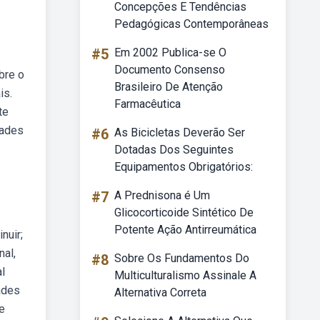
Concepções E Tendências
Pedagógicas Contemporâneas
#5
Em 2002 Publica-se O
Documento Consenso
bre o
Brasileiro De Atenção
is.
Farmacêutica
te
dades
#6
As Bicicletas Deverão Ser
Dotadas Dos Seguintes
Equipamentos Obrigatórios:
#7
A Prednisona é Um
Glicocorticoide Sintético De
Potente Ação Antirreumática
nuir;
nal,
#8
Sobre Os Fundamentos Do
l
Multiculturalismo Assinale A
ades
Alternativa Correta
e