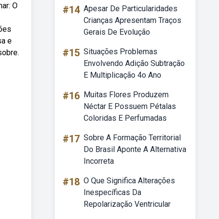
ar: O
#14
Apesar De Particularidades
Crianças Apresentam Traços
ções
Gerais De Evolução
sa e
#15
Situações Problemas
sobre.
Envolvendo Adição Subtração
E Multiplicação 4o Ano
#16
Muitas Flores Produzem
Néctar E Possuem Pétalas
Coloridas E Perfumadas
#17
Sobre A Formação Territorial
Do Brasil Aponte A Alternativa
Incorreta
#18
O Que Significa Alterações
Inespecíficas Da
Repolarização Ventricular