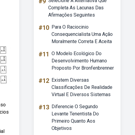
#9
Selecione A Alternativa Que
Completa As Lacunas Das
Afirmações Seguintes
#10
Para O Raciocinio
Consequencialista Uma Ação
Moralmente Correta E Aceita
#11
O Modelo Ecológico Do
Desenvolvimento Humano
Proposto Por Bronfenbrenner
#12
Existem Diversas
Classificações De Realidade
Virtual E Diversos Sistemas
uso
#13
Diferencie O Segundo
ícios
Levante Tenentista Do
Primeiro Quanto Aos
Objetivos
ial