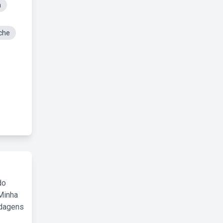
a
che
do
Minha
rdagens