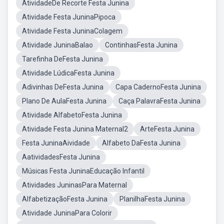
AtividadeDe Recorte Festa Junina
Atividade Festa JuninaPipoca
Atividade Festa JuninaColagem
Atividade JuninaBalao
ContinhasFesta Junina
Tarefinha DeFesta Junina
Atividade LúdicaFesta Junina
Adivinhas DeFesta Junina
Capa CadernoFesta Junina
Plano De AulaFesta Junina
Caça PalavraFesta Junina
Atividade AlfabetoFesta Junina
Atividade Festa Junina Maternal2
ArteFesta Junina
Festa JuninaAividade
Alfabeto DaFesta Junina
AatividadesFesta Junina
Músicas Festa JuninaEducação Infantil
Atividades JuninasPara Maternal
AlfabetizaçãoFesta Junina
PlanilhaFesta Junina
Atividade JuninaPara Colorir