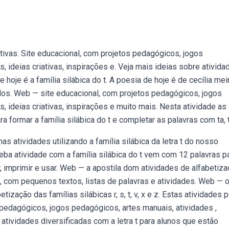
tivas. Site educacional, com projetos pedagógicos, jogos
, ideias criativas, inspirações e. Veja mais ideias sobre ativida
e hoje é a família silábica do t. A poesia de hoje é de cecília mei
bados. Web — site educacional, com projetos pedagógicos, jogos
, ideias criativas, inspirações e muito mais. Nesta atividade as
 formar a família silábica do t e completar as palavras com ta, te,
as atividades utilizando a família silábica da letra t do nosso
eba atividade com a família silábica do t vem com 12 palavras p
ar, imprimir e usar. Web — a apostila dom atividades de alfabetiz
a, com pequenos textos, listas de palavras e atividades. Web — 
tização das famílias silábicas r, s, t, v, x e z. Estas atividades
 pedagógicos, jogos pedagógicos, artes manuais, atividades ,
tividades diversificadas com a letra t para alunos que estão