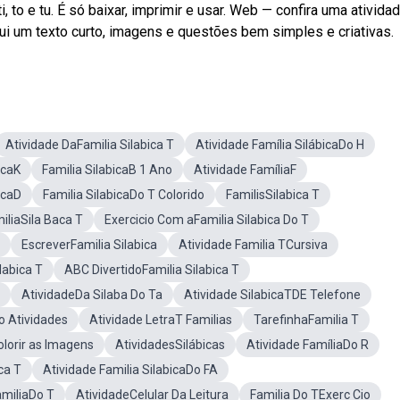
, to e tu. É só baixar, imprimir e usar. Web — confira uma ativida
lui um texto curto, imagens e questões bem simples e criativas.
Atividade DaFamilia Silabica T
Atividade Família SilábicaDo H
icaK
Familia SilabicaB 1 Ano
Atividade FamíliaF
icaD
Familia SilabicaDo T Colorido
FamilisSilabica T
iliaSila Baca T
Exercicio Com aFamilia Silabica Do T
EscreverFamilia Silabica
Atividade Familia TCursiva
labica T
ABC DivertidoFamilia Silabica T
AtividadeDa Silaba Do Ta
Atividade SilabicaTDE Telefone
ro Atividades
Atividade LetraT Familias
TarefinhaFamilia T
olorir as Imagens
AtividadesSilábicas
Atividade FamíliaDo R
ca T
Atividade Familia SilabicaDo FA
miliaDo T
AtividadeCelular Da Leitura
Familia Do TExerc Cio