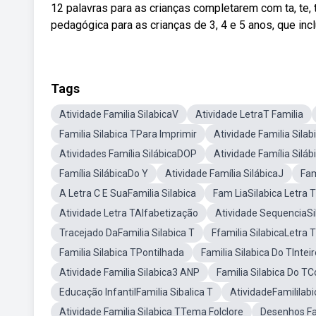
12 palavras para as crianças completarem com ta, te, ti
pedagógica para as crianças de 3, 4 e 5 anos, que inc
Tags
Atividade Familia SilabicaV
Atividade LetraT Familia
Familia Silabica TPara Imprimir
Atividade Familia Silab
Atividades Família SilábicaDOP
Atividade Família Siláb
Família SilábicaDo Y
Atividade Família SilábicaJ
Fam
A Letra C E SuaFamilia Silabica
Fam LiaSilabica Letra T
Atividade Letra TAlfabetização
Atividade SequenciaSi
Tracejado DaFamilia Silabica T
Ffamilia SilabicaLetra T
Familia Silabica TPontilhada
Familia Silabica Do TIntei
Atividade Familia Silabica3 ANP
Familia Silabica Do TC
Educação InfantilFamilia Sibalica T
AtividadeFamililabi
Atividade Familia Silabica TTema Folclore
Desenhos Fa