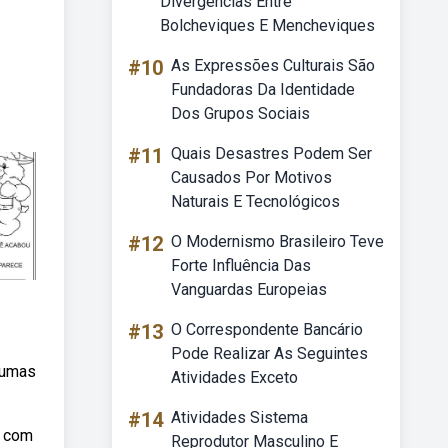
Divergências Entre
Bolcheviques E Mencheviques
#10
As Expressões Culturais São
Fundadoras Da Identidade
Dos Grupos Sociais
#11
Quais Desastres Podem Ser
Causados Por Motivos
Naturais E Tecnológicos
#12
O Modernismo Brasileiro Teve
Forte Influência Das
Vanguardas Europeias
#13
O Correspondente Bancário
Pode Realizar As Seguintes
lgumas
Atividades Exceto
#14
Atividades Sistema
m com
Reprodutor Masculino E