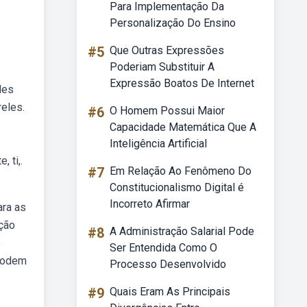
Para Implementação Da
Personalização Do Ensino
#5
Que Outras Expressões
Poderiam Substituir A
Expressão Boatos De Internet
des
reles.
#6
O Homem Possui Maior
Capacidade Matemática Que A
Inteligência Artificial
 ti,.
#7
Em Relação Ao Fenômeno Do
Constitucionalismo Digital é
Incorreto Afirmar
ara as
ação
#8
A Administração Salarial Pode
o
Ser Entendida Como O
 podem
Processo Desenvolvido
#9
Quais Eram As Principais