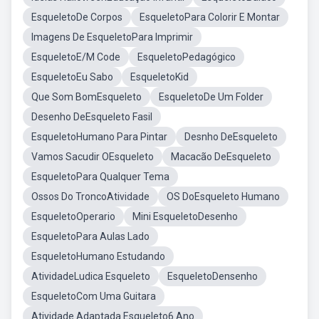
EsqueletoDe Corpos
EsqueletoPara Colorir E Montar
Imagens De EsqueletoPara Imprimir
EsqueletoE/M Code
EsqueletoPedagógico
EsqueletoEu Sabo
EsqueletoKid
Que Som BomEsqueleto
EsqueletoDe Um Folder
Desenho DeEsqueleto Fasil
EsqueletoHumano Para Pintar
Desnho DeEsqueleto
Vamos Sacudir OEsqueleto
Macacão DeEsqueleto
EsqueletoPara Qualquer Tema
Ossos Do TroncoAtividade
OS DoEsqueleto Humano
EsqueletoOperario
Mini EsqueletoDesenho
EsqueletoPara Aulas Lado
EsqueletoHumano Estudando
AtividadeLudica Esqueleto
EsqueletoDensenho
EsqueletoCom Uma Guitara
Atividade Adaptada Esqueleto6 Ano