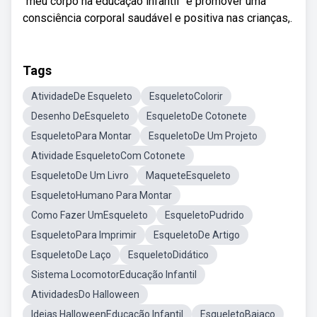
“meu corpo na educação infantil” é promover uma
consciência corporal saudável e positiva nas crianças,.
Tags
AtividadeDe Esqueleto
EsqueletoColorir
Desenho DeEsqueleto
EsqueletoDe Cotonete
EsqueletoPara Montar
EsqueletoDe Um Projeto
Atividade EsqueletoCom Cotonete
EsqueletoDe Um Livro
MaqueteEsqueleto
EsqueletoHumano Para Montar
Como Fazer UmEsqueleto
EsqueletoPudrido
EsqueletoPara Imprimir
EsqueletoDe Artigo
EsqueletoDe Laço
EsqueletoDidático
Sistema LocomotorEducação Infantil
AtividadesDo Halloween
Ideias HalloweenEducação Infantil
EsqueletoBaiaco