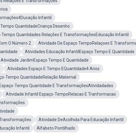
s Relações E Transformações
rica
ormações4Ducação Infantil
-Tempo QuantidadeCriança Desenho
o-Tempo Quantidades Relações E TransformaçõesEducação Infantil
sCom O Número 2
Atividade De Espaço TempoRelaçoes E Transform
uantidade
Atividades Educação InfantilEspaço Tempo E Quantidade
Atividade JardimEspaço Tempo E Quantidade
Atividades Espaço E Tempo EQuantidade4 Anos
aço-Tempo QuantidadeRelação Maternal
Espaço-Tempo Quantidade E TransformaçõesAtividadades
Atividade Infantil Espaço-TempoRelacao E Tranformacao
ansformações
ividade
 Transformações
Atividade DeAcolhida Para Educação Infantil
ucação Infantil
Alfabeto Pontilhado