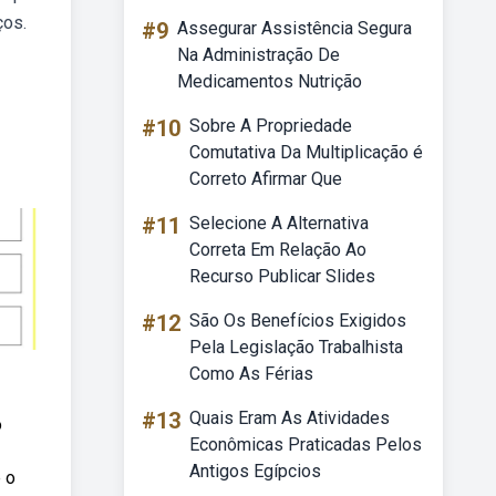
ços.
#9
Assegurar Assistência Segura
Na Administração De
Medicamentos Nutrição
#10
Sobre A Propriedade
Comutativa Da Multiplicação é
Correto Afirmar Que
#11
Selecione A Alternativa
Correta Em Relação Ao
Recurso Publicar Slides
#12
São Os Benefícios Exigidos
Pela Legislação Trabalhista
Como As Férias
#13
Quais Eram As Atividades
o
Econômicas Praticadas Pelos
Antigos Egípcios
 o