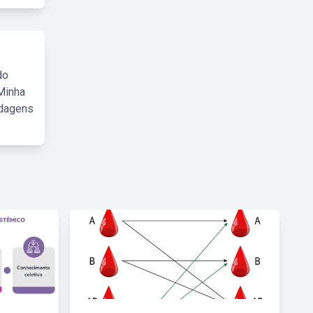
do
Minha
rdagens