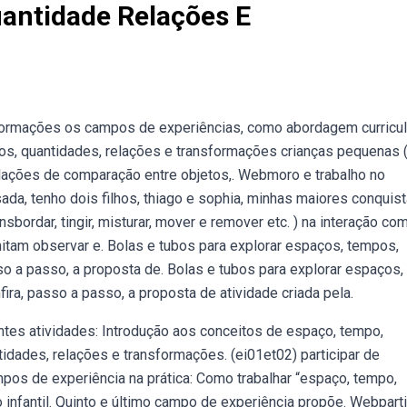
antidade Relações E
ormações os campos de experiências, como abordagem curricul
os, quantidades, relações e transformações crianças pequenas 
lações de comparação entre objetos,. Webmoro e trabalho no
sada, tenho dois filhos, thiago e sophia, minhas maiores conquist
sbordar, tingir, misturar, mover e remover etc. ) na interação co
mitam observar e. Bolas e tubos para explorar espaços, tempos,
so a passo, a proposta de. Bolas e tubos para explorar espaços,
ra, passo a passo, a proposta de atividade criada pela.
tes atividades: Introdução aos conceitos de espaço, tempo,
dades, relações e transformações. (ei01et02) participar de
s de experiência na prática: Como trabalhar “espaço, tempo,
infantil. Quinto e último campo de experiência propõe. Webparti