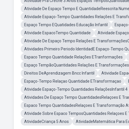
Atividade Pra Creche 3 Anos Espaços TemposQuantidade
Atividade De Espaço Tempo E QuantidadeReescrita Nume
Atividade Espaço-Tempo Quantidades Relações E Transf
Espaço Tempo EQuatidades Educação Infantil
Espaço
Atividade EspacoTempo Quantidade
Atividade Espaç
Atividade De Espaço Tempo Relações E Transformaçõe
Atividades Primeiro Periodo IdentidadE Espaço-Tempo Q
Espaco Tempo Quantidade Relações ETranformações
Espaço TempãoQuantidades Relações E Transformações
Direitos DeAprendizagem Bncc Infantil
Atividade Esp
Espaço-Tempo Relaçao Quantidade ETransformaçao
Atividade Espaço-Tempo Quantidades RelaçõesInfantil 4
Atividades De Espaço Tempo QuantidadesRelaçoes E Tr
Espaco Tempo QuantidadesRelaçoes E Transformação At
Atividade Sobre Espaco TemposQuantidades Relaçoes E
AtividadeCriança 5 Anos
AtividadeMatemática Para Ed