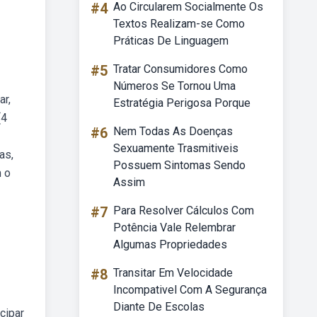
#4
Ao Circularem Socialmente Os
Textos Realizam-se Como
Práticas De Linguagem
#5
Tratar Consumidores Como
Números Se Tornou Uma
ar,
Estratégia Perigosa Porque
(4
#6
Nem Todas As Doenças
Sexuamente Trasmitiveis
as,
Possuem Sintomas Sendo
m o
Assim
#7
Para Resolver Cálculos Com
Potência Vale Relembrar
Algumas Propriedades
#8
Transitar Em Velocidade
Incompativel Com A Segurança
Diante De Escolas
cipar