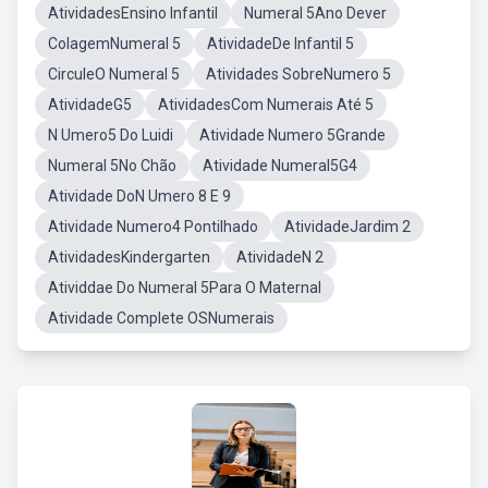
AtividadesEnsino Infantil
Numeral 5Ano Dever
ColagemNumeral 5
AtividadeDe Infantil 5
CirculeO Numeral 5
Atividades SobreNumero 5
AtividadeG5
AtividadesCom Numerais Até 5
N Umero5 Do Luidi
Atividade Numero 5Grande
Numeral 5No Chão
Atividade Numeral5G4
Atividade DoN Umero 8 E 9
Atividade Numero4 Pontilhado
AtividadeJardim 2
AtividadesKindergarten
AtividadeN 2
Atividdae Do Numeral 5Para O Maternal
Atividade Complete OSNumerais