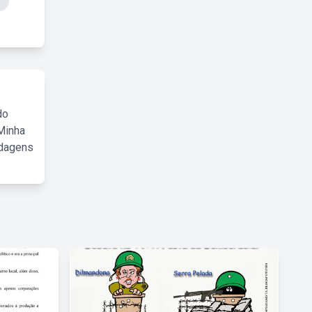
o
do
Minha
rdagens