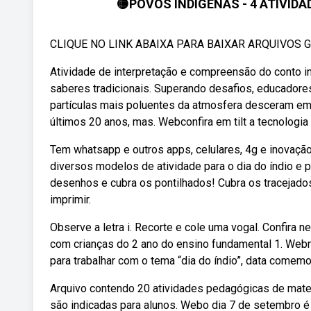
🟡POVOS INDÍGENAS - 4 ATIVID
CLIQUE NO LINK ABAIXA PARA BAIXAR ARQUIVOS GR
Atividade de interpretação e compreensão do conto i
saberes tradicionais. Superando desafios, educadore
partículas mais poluentes da atmosfera desceram em
últimos 20 anos, mas. Webconfira em tilt a tecnologia 
Tem whatsapp e outros apps, celulares, 4g e inovaçã
diversos modelos de atividade para o dia do índio e 
desenhos e cubra os pontilhados! Cubra os tracejados e
imprimir.
Observe a letra i. Recorte e cole uma vogal. Confira 
com crianças do 2 ano do ensino fundamental 1. Web
para trabalhar com o tema “dia do índio”, data come
Arquivo contendo 20 atividades pedagógicas de matem
são indicadas para alunos. Webo dia 7 de setembro é 