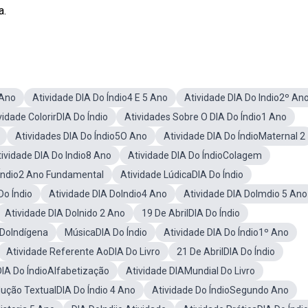
a.
 Ano
Atividade DIA Do Índio4 E 5 Ano
Atividade DIA Do Indio2º An
vidade ColorirDIA Do Índio
Atividades Sobre O DIA Do Índio1 Ano
Atividades DIA Do Índio5O Ano
Atividade DIA Do ÍndioMaternal 2
ividade DIA Do Indio8 Ano
Atividade DIA Do ÍndioColagem
 Índio2 Ano Fundamental
Atividade LúdicaDIA Do Índio
Do Índio
Atividade DIA DoIndio4 Ano
Atividade DIA DoImdio 5 Ano
Atividade DIA DoInido 2 Ano
19 De AbrilDIA Do Índio
 DoIndígena
MúsicaDIA Do Índio
Atividade DIA Do Índio1º Ano
Atividade Referente AoDIA Do Livro
21 De AbrilDIA Do Índio
DIA Do ÍndioAlfabetização
Atividade DIAMundial Do Livro
ução TextualDIA Do Índio 4 Ano
Atividade Do ÍndioSegundo Ano