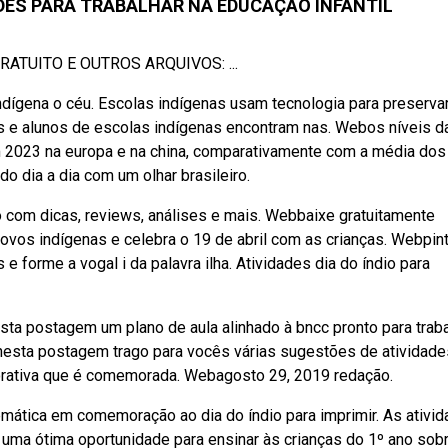
ADES PARA TRABALHAR NA EDUCAÇÃO INFANTIL
ATUITO E OUTROS ARQUIVOS: ...
ndígena o céu. Escolas indígenas usam tecnologia para preserva
s e alunos de escolas indígenas encontram nas. Webos níveis d
 2023 na europa e na china, comparativamente com a média dos
do dia a dia com um olhar brasileiro.
o com dicas, reviews, análises e mais. Webbaixe gratuitamente
povos indígenas e celebra o 19 de abril com as crianças. Webpin
 forme a vogal i da palavra ilha. Atividades dia do índio para
nesta postagem um plano de aula alinhado à bncc pronto para trab
nesta postagem trago para vocês várias sugestões de atividade
morativa que é comemorada. Webagosto 29, 2019 redação.
ática em comemoração ao dia do índio para imprimir. As ativi
uma ótima oportunidade para ensinar às crianças do 1º ano sob