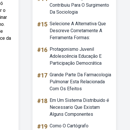
vó
Contribuiu Para O Surgimento
r o
Da Sociologia
inar
#15
Selecione A Alternativa Que
no.
Descreve Corretamente A
de
Ferramenta Formas:
ice da
#16
Protagonismo Juvenil
Adolescência Educação E
Participação Democrática
#17
Grande Parte Da Farmacologia
Pulmonar Esta Relacionada
Com Os Efeitos
#18
Em Um Sistema Distribuido é
Necessario Que Existam
Alguns Componentes
#19
Como O Cartógrafo