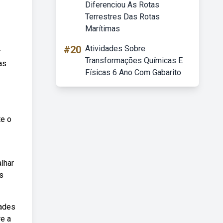
Diferenciou As Rotas
Terrestres Das Rotas
Marítimas
#20
Atividades Sobre
r
Transformações Químicas E
as
Físicas 6 Ano Com Gabarito
te o
alhar
s
dades
re a