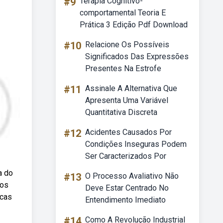
#9
Terapia Cognitivo-
comportamental Teoria E
Prática 3 Edição Pdf Download
#10
Relacione Os Possíveis
Significados Das Expressões
Presentes Na Estrofe
#11
Assinale A Alternativa Que
Apresenta Uma Variável
Quantitativa Discreta
#12
Acidentes Causados Por
Condições Inseguras Podem
Ser Caracterizados Por
a do
#13
O Processo Avaliativo Não
mos
Deve Estar Centrado No
icas
Entendimento Imediato
#14
Como A Revolução Industrial