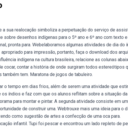
o
e a sua realocação simboliza a perpetuação do serviço de assis
te sobre desenhos indígenas para o 5º ano e 6º ano com texto e
inal, pronta para. Webelaboramos algumas atividades de dia do í
is apropriado para impressão, portanto, faça o download dos arqu
luência indígena na cultura brasileira, relacione as colunas abaix
e cocar, contar a história de onde surgiram todos estereótipos 
s também tem. Maratona de jogos de tabuleiro.
r o tempo em dias frios, além de serem uma atividade que esti
re os índios e faz com que os alunos reflitam sobre a situação da
Diorama para montar e pintar. A segunda atividade consiste em um
portunidade de construir uma. Webtrouxe mais uma ideia para o d
azendo como sugestão de artes a confecção de uma oca para.
cação infantil. Tupi foi pescar e encontrou um lado repleto de pe