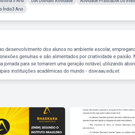
istoria 5 Ano
DIA DoIndiio Atividade
Atividade PráticaDIA Do Índi
o Índio3 Ano
 ao desenvolvimento dos alunos no ambiente escolar, empregan
nexões genuínas e são alimentados por criatividade e paixão. 
a jornada para se tornarem uma geração notável, utilizando abo
ipais instituições acadêmicas do mundo - dsw.aau.edu.et.