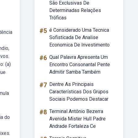
São Exclusivas De
Determinadas Relações
Tróficas
#5
é Considerado Uma Tecnica
tência
Sofisticada De Analise
Economica De Investimento
ndio,
ivos.
#6
Qual Palavra Apresenta Um
o: (a)
Encontro Consonantal Pente
Admitir Samba Também
que
#7
Dentre As Principais
Características Dos Grupos
mula
Sociais Podemos Destacar
#8
Terminal Antônio Bezerra
ia do
Avenida Mister Hull Padre
Andrade Fortaleza Ce
ixes.