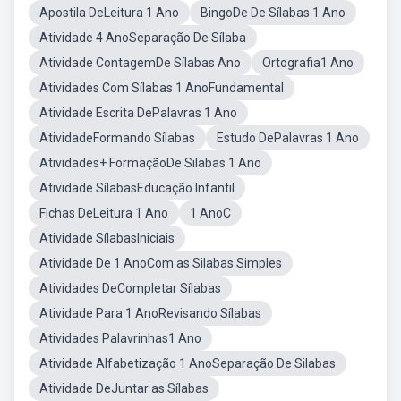
Apostila DeLeitura 1 Ano
BingoDe De Sílabas 1 Ano
Atividade 4 AnoSeparação De Sílaba
Atividade ContagemDe Sílabas Ano
Ortografia1 Ano
Atividades Com Sílabas 1 AnoFundamental
Atividade Escrita DePalavras 1 Ano
AtividadeFormando Sílabas
Estudo DePalavras 1 Ano
Atividades+ FormaçãoDe Silabas 1 Ano
Atividade SílabasEducação Infantil
Fichas DeLeitura 1 Ano
1 AnoC
Atividade SílabasIniciais
Atividade De 1 AnoCom as Silabas Simples
Atividades DeCompletar Sílabas
Atividade Para 1 AnoRevisando Sílabas
Atividades Palavrinhas1 Ano
Atividade Alfabetização 1 AnoSeparação De Silabas
Atividade DeJuntar as Sílabas