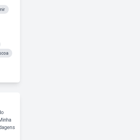
mir
scoa
do
Minha
rdagens