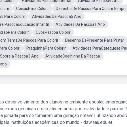
 Colorir
Atividades PascoaMaternal
Atividade Páscoa4 Ano
lorir
CoisasPara Colorir
Desenho De Pascoa Para Colorir EImpri
s Para Colorir
Atividades De Páscoa5 Ano
re PáscoaEducação Infantil
Atividades Da Páscoa1 Ano
zãoPara Colorir
OvosPáscoa Colorir
Com TemaDe Páscoa Para Colorir
Desenho DePresente Para Pintar
ara Colorir
PraquinhaPara Colorir
Atividades ParaCatequese Pa
 Sobre a Páscoa3 Ano
AtividadeCoelhinho Da Páscoa
ismo
 ao desenvolvimento dos alunos no ambiente escolar, empregan
nexões genuínas e são alimentados por criatividade e paixão. 
a jornada para se tornarem uma geração notável, utilizando abo
ipais instituições acadêmicas do mundo - dsw.aau.edu.et.