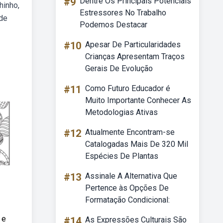
#9
Dentre Os Principais Potenciais
hinho,
Estressores No Trabalho
 de
Podemos Destacar
#10
Apesar De Particularidades
Crianças Apresentam Traços
Gerais De Evolução
#11
Como Futuro Educador é
Muito Importante Conhecer As
Metodologias Ativas
#12
Atualmente Encontram-se
Catalogadas Mais De 320 Mil
Espécies De Plantas
#13
Assinale A Alternativa Que
Pertence às Opções De
Formatação Condicional:
 e
#14
As Expressões Culturais São