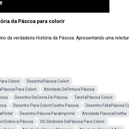
ória da Páscoa para colorir
nsino da verdadeira História da Páscoa. Apresentando uma releitu
ara Colorir
DesenhoPáscoa Colorir
Páscoa Para Colorir
Atividade DePintura Páscoa
scoa
Desenho DeCesta De Páscoa
TarefaPáscoa Colorir
scoa
Desenho Para ColorirCoelho Pascoa
Desenho FelizPáscoa Co
aPintar
Desenho Páscoa ParaImprimir
Atividade PascoaOvelha
rirSobre a Páscoa
OS Símbolos DaPáscoa Para Colorir