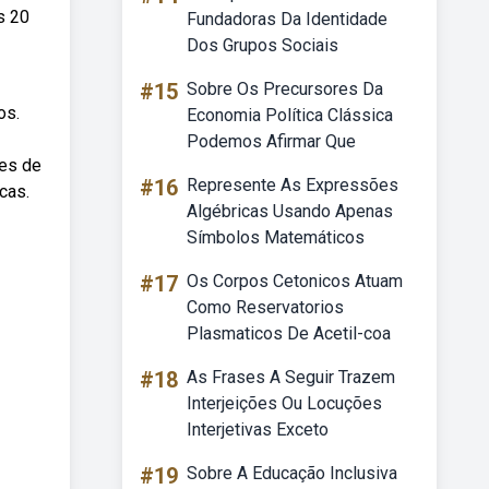
s 20
Fundadoras Da Identidade
Dos Grupos Sociais
#15
Sobre Os Precursores Da
os.
Economia Política Clássica
Podemos Afirmar Que
ões de
#16
Represente As Expressões
cas.
Algébricas Usando Apenas
Símbolos Matemáticos
#17
Os Corpos Cetonicos Atuam
Como Reservatorios
Plasmaticos De Acetil-coa
#18
As Frases A Seguir Trazem
Interjeições Ou Locuções
Interjetivas Exceto
#19
Sobre A Educação Inclusiva