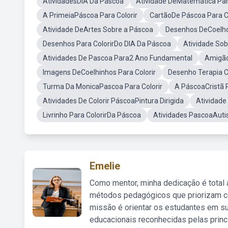
AtividadesDIA Da Páscoa
Atividade DeMatemática Para
A PrimeiaPáscoa Para Colorir
CartãoDe Páscoa Para Co
Atividade DeArtes Sobre a Páscoa
Desenhos DeCoelho'
Desenhos Para ColorirDo DIA Da Páscoa
Atividade Sob
Atividades De Pascoa Para2 Ano Fundamental
Amigão
Imagens DeCoelhinhos Para Colorir
Desenho Terapia 
Turma Da MonicaPascoa Para Colorir
A PáscoaCristã P
Atividades De Colorir PáscoaPintura Dirigida
Atividade
Livrinho Para ColorirDa Páscoa
Atividades PascoaAut
Emelie
Como mentor, minha dedicação é total
métodos pedagógicos que priorizam co
missão é orientar os estudantes em su
educacionais reconhecidas pelas princ