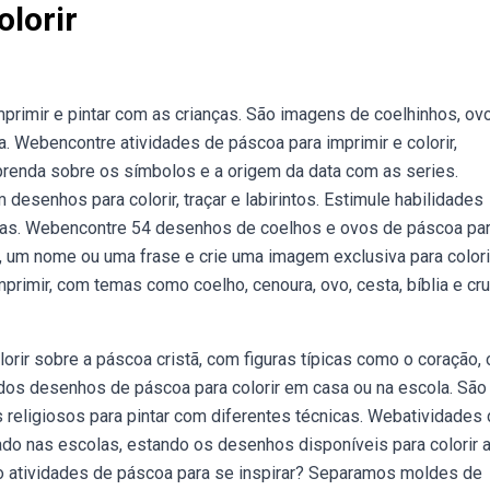
olorir
imir e pintar com as crianças. São imagens de coelhinhos, ov
 Webencontre atividades de páscoa para imprimir e colorir,
prenda sobre os símbolos e a origem da data com as series.
esenhos para colorir, traçar e labirintos. Estimule habilidades
sas. Webencontre 54 desenhos de coelhos e ovos de páscoa pa
, um nome ou uma frase e crie uma imagem exclusiva para colorir
rimir, com temas como coelho, cenoura, ovo, cesta, bíblia e cru
orir sobre a páscoa cristã, com figuras típicas como o coração, 
indos desenhos de páscoa para colorir em casa ou na escola. São
 religiosos para pintar com diferentes técnicas. Webatividades
sado nas escolas, estando os desenhos disponíveis para colorir 
 atividades de páscoa para se inspirar? Separamos moldes de