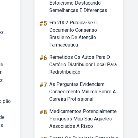
Estoicismo Destacando
Semelhanças E Diferenças
#5
Em 2002 Publica-se O
Documento Consenso
os,
Brasileiro De Atenção
Farmacêutica
#6
Remetidos Os Autos Para O
ra
Cartório Distribuidor Local Para
Redistribuição
.
z.
#7
As Perguntas Evidenciam
Conhecimento Mínimo Sobre A
Carreira Profissional
o pão
#8
Medicamentos Potencialmente
 de
Perigosos Mpp Sao Aqueles
as
Associados A Risco