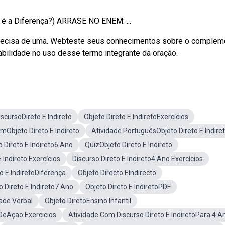
l é a Diferença?) ARRASE NO ENEM: ...
ão precisa de uma. Webteste seus conhecimentos sobre o complem
abilidade no uso desse termo integrante da oração.
scursoDireto E Indireto
Objeto Direto E IndiretoExercícios
mObjeto Direto E Indireto
Atividade PortuguêsObjeto Direto E Indire
o Direto E Indireto6 Ano
QuizObjeto Direto E Indireto
 Indireto Exercícios
Discurso Direto E Indireto4 Ano Exercícios
o E IndiretoDiferença
Objeto Directo EIndirecto
o Direto E Indireto7 Ano
Objeto Direto E IndiretoPDF
dade Verbal
Objeto DiretoEnsino Infantil
DeAçao Exercicios
Atividade Com Discurso Direto E IndiretoPara 4 A