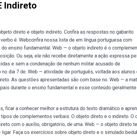
 Indireto
eto direto e objeto indireto. Confira as respostas no gabarito
o verbo é. Webconfira nossa lista de em língua portuguesa com
ano do ensino fundamental. Web — o objeto indireto é o compleme
osição. Ou seja, ele não recebe diretamente a ação expressa pe
idas e sem a condenação de nenhum militar acusado de
o no dia 7 de. Web — atividade de português, voltada aos alunos
ndireto. As questões apresentadas são com base no. Web — a mat
cipais durante o ensino fundamental e esse conteúdo geralmente
s, ficar a conhecer melhor a estrutura do texto dramático e apre
 tipos de complementos verbais: O objeto direto e o indireto. O 
ireto com o auxílio, obrigatório, de uma. Web — o objeto direto 
igar. Faça os exercícios sobre objeto direto e o simulado bedu