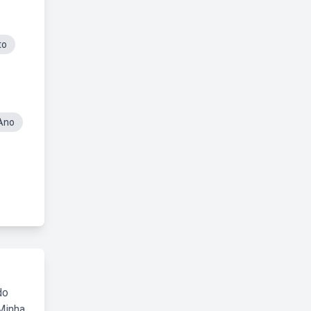
to
 Ano
do
Minha