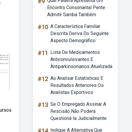
#9
Qual Palavra Apresenta Um
e
Encontro Consonantal Pente
Admitir Samba Também
#10
A Característica Familiar
Descrita Deriva Do Seguinte
Aspecto Demográfico:
#11
Lista De Medicamentos
Anticonvulsivantes E
Antiparkinsonianos Atualizada
#12
Ao Analisar Estatísticas E
Resultados Anteriores Os
Analistas Esportivos
#13
Se O Empregado Assinar A
cursos
Rescisão Não Poderá
Questioná-la Judicialmente
#14
Indique A Alternativa Que