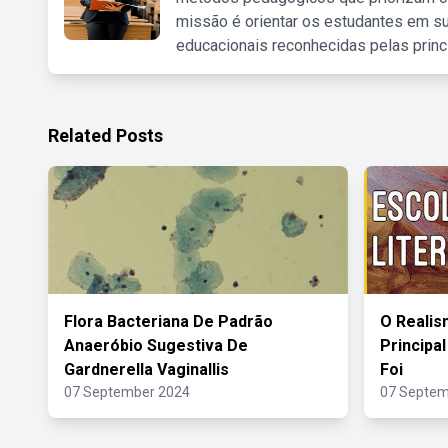
missão é orientar os estudantes em su
educacionais reconhecidas pelas princ
Related Posts
Flora Bacteriana De Padrão
O Realis
Anaeróbio Sugestiva De
Principa
Gardnerella Vaginallis
Foi
07 September 2024
07 Septem