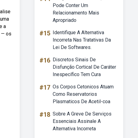
Pode Conter Um
alise
Relacionamento Mais
e uma
Apropriado
e a
#15
Identifique A Alternativa
b — os
Incorreta Nas Tratativas Da
Lei De Softwares.
#16
Discretos Sinais De
Disfunção Cortical De Caráter
Inespecífico Tem Cura
#17
Os Corpos Cetonicos Atuam
Como Reservatorios
Plasmaticos De Acetil-coa
#18
Sobre A Greve De Serviços
Essenciais Assinale A
Alternativa Incorreta