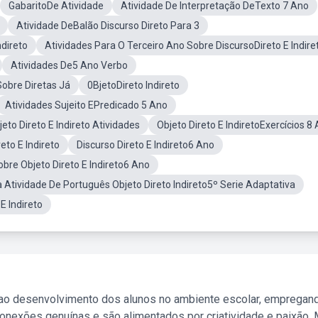
GabaritoDe Atividade
Atividade De Interpretação DeTexto 7 Ano
Atividade DeBalão Discurso Direto Para 3
ndireto
Atividades Para O Terceiro Ano Sobre DiscursoDireto E Indire
Atividades De5 Ano Verbo
obre Diretas Já
0BjetoDireto Indireto
Atividades Sujeito EPredicado 5 Ano
jeto Direto E Indireto Atividades
Objeto Direto E IndiretoExercícios 8
eto E Indireto
Discurso Direto E Indireto6 Ano
obre Objeto Direto E Indireto6 Ano
va Atividade De Português Objeto Direto Indireto5º Serie Adaptativa
E Indireto
 ao desenvolvimento dos alunos no ambiente escolar, empregan
nexões genuínas e são alimentados por criatividade e paixão. 