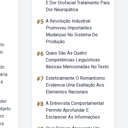
E Dor Orofacial Tratamento Para
Dor Neuropática
#5
A Revolução Industrial
Promoveu Importantes
Mudanças No Sistema De
Produção
nto
lo
#6
Quais São As Quatro
Competências Linguísticas
Básicas Mencionadas No Texto
 do
éria
#7
Esteticamente O Romantismo
 é
Evidencia Uma Exaltação Aos
Elementos Nacionais
nder
#8
A Entrevista Comportamental
objeto
Permite Aprofundar E
tem
Esclarecer As Informações
ka