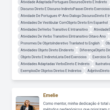
Atividade Adaptada Portugues DiscursoDireto E Indireto
Discurso Direto E Discurso IndiretoPassei Direto Exercicios
Atividade De Portugues 4º Ano Dialogo DiscursoDireto E I
Atividades De Vestibular ComObjeto Direto Em Espanhol
Atividades DeVerbo Transitivo E Intransitivo
AtividadeS
Atividades De Verbo Transitivo EIntransitivo Oitavo Ano
Pronomes De ObjetoInderetivo Tranlated to English
Ob
Atividades Objeto Direto EIndereto
DiferençaObjeto Dir
Objeto Direto E IndiretoLista Ded Exercicios
Exercício S
Atividades Adaptadas VerboDireto E Indireto
Ilustrati
ExemplosDe Objetos Diretos E Indiretos
AdjetivoDireto 
Emelie
Como mentor, minha dedicação é total
métodos pedagógicos que priorizam co