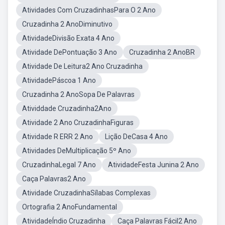
Atividades Com CruzadinhasPara O 2 Ano
Cruzadinha 2 AnoDiminutivo
AtividadeDivisão Exata 4 Ano
Atividade DePontuação 3 Ano
Cruzadinha 2 AnoBR
Atividade De Leitura2 Ano Cruzadinha
AtividadePáscoa 1 Ano
Cruzadinha 2 AnoSopa De Palavras
Atividdade Cruzadinha2Ano
Atividade 2 Ano CruzadinhaFiguras
Atividade R ERR 2 Ano
Lição DeCasa 4 Ano
Atividades DeMultiplicação 5º Ano
CruzadinhaLegal 7 Ano
AtividadeFesta Junina 2 Ano
Caça Palavras2 Ano
Atividade CruzadinhaSílabas Complexas
Ortografia 2 AnoFundamental
AtividadeÍndio Cruzadinha
Caça Palavras Fácil2 Ano