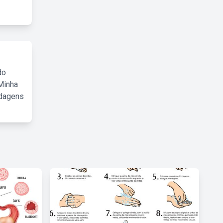
do
Minha
rdagens