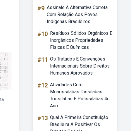
#9
Assinale A Alternativa Correta
Com Relação Aos Povos
Indígenas Brasileiros
#10
Resíduos Sólidos Orgânicos E
Inorgânicos Propriedades
Físicas E Químicas
#11
Os Tratados E Convenções
Internacionais Sobre Direitos
Humanos Aprovados
#12
Atividades Com
Monossílabas Dissílabas
Trissílabas E Polissílabas 4o
ita
Ano
#13
Qual A Primeira Constituição
Brasileira A Positivar Os