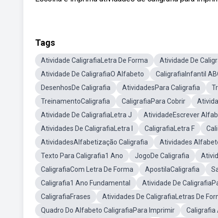
Tags
Atividade CaligrafiaLetra De Forma
Atividade De Calig
Atividade De CaligrafiaO Alfabeto
CaligrafiaInfantil A
DesenhosDe Caligrafia
AtividadesPara Caligrafia
Tr
TreinamentoCaligrafia
CaligrafiaPara Cobrir
Ativid
Atividade De CaligrafiaLetra J
AtividadeEscrever Alfa
Atividades De CaligrafiaLetra I
CaligrafiaLetra F
Cal
AtividadesAlfabetização Caligrafia
Atividades Alfabe
Texto Para Caligrafia1 Ano
JogoDe Caligrafia
Ativi
CaligrafiaCom Letra De Forma
ApostilaCaligrafia
Sa
Caligrafia1 Ano Fundamental
Atividade De CaligrafiaP
CaligrafiaFrases
Atividades De CaligrafiaLetras De Fo
Quadro Do Alfabeto CaligrafiaPara Imprimir
Caligrafia