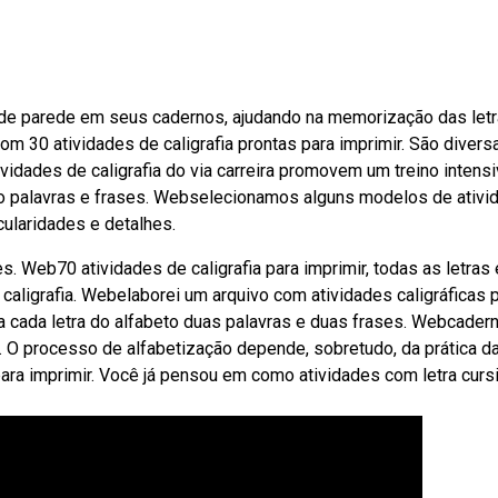
 de parede em seus cadernos, ajudando na memorização das letr
m 30 atividades de caligrafia prontas para imprimir. São divers
ividades de caligrafia do via carreira promovem um treino intens
omo palavras e frases. Webselecionamos alguns modelos de ativi
cularidades e detalhes.
 Web70 atividades de caligrafia para imprimir, todas as letras 
caligrafia. Webelaborei um arquivo com atividades caligráficas 
ra cada letra do alfabeto duas palavras e duas frases. Webcader
f. O processo de alfabetização depende, sobretudo, da prática d
 para imprimir. Você já pensou em como atividades com letra curs