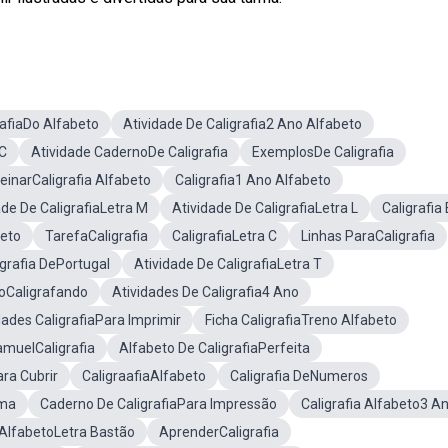
rafiaDo Alfabeto
Atividade De Caligrafia2 Ano Alfabeto
BC
Atividade CadernoDe Caligrafia
ExemplosDe Caligrafia
einarCaligrafia Alfabeto
Caligrafia1 Ano Alfabeto
ade De CaligrafiaLetra M
Atividade De CaligrafiaLetra L
Caligrafia 
beto
TarefaCaligrafia
CaligrafiaLetra C
Linhas ParaCaligrafia
igrafia DePortugal
Atividade De CaligrafiaLetra T
toCaligrafando
Atividades De Caligrafia4 Ano
dades CaligrafiaPara Imprimir
Ficha CaligrafiaTreno Alfabeto
muelCaligrafia
Alfabeto De CaligrafiaPerfeita
ara Cubrir
CaligraafiaAlfabeto
Caligrafia DeNumeros
rma
Caderno De CaligrafiaPara Impressão
Caligrafia Alfabeto3 A
 AlfabetoLetra Bastão
AprenderCaligrafia