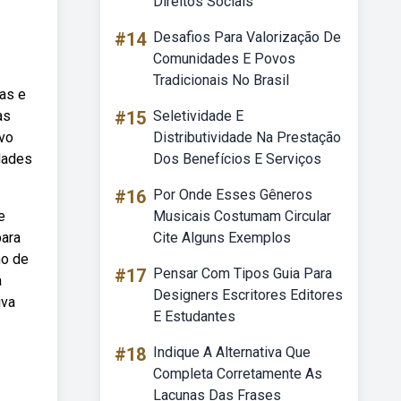
Direitos Sociais
#14
Desafios Para Valorização De
Comunidades E Povos
Tradicionais No Brasil
as e
as
#15
Seletividade E
ivo
Distributividade Na Prestação
dades
Dos Benefícios E Serviços
#16
Por Onde Esses Gêneros
e
Musicais Costumam Circular
para
Cite Alguns Exemplos
no de
#17
Pensar Com Tipos Guia Para
a
Designers Escritores Editores
iva
E Estudantes
#18
Indique A Alternativa Que
Completa Corretamente As
Lacunas Das Frases