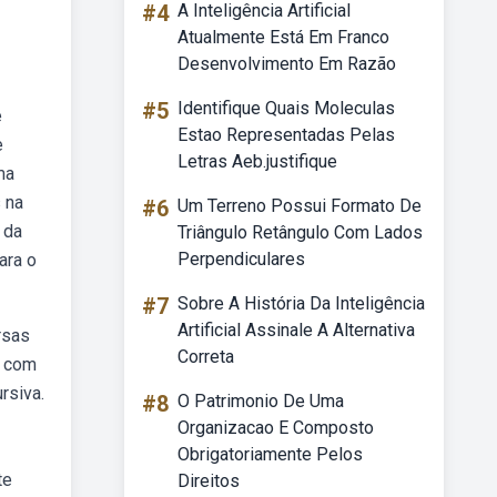
#4
A Inteligência Artificial
Atualmente Está Em Franco
Desenvolvimento Em Razão
#5
Identifique Quais Moleculas
e
Estao Representadas Pelas
e
Letras Aeb.justifique
ma
s na
#6
Um Terreno Possui Formato De
 da
Triângulo Retângulo Com Lados
Perpendiculares
ara o
#7
Sobre A História Da Inteligência
Artificial Assinale A Alternativa
rsas
Correta
o com
rsiva.
#8
O Patrimonio De Uma
Organizacao E Composto
Obrigatoriamente Pelos
te
Direitos