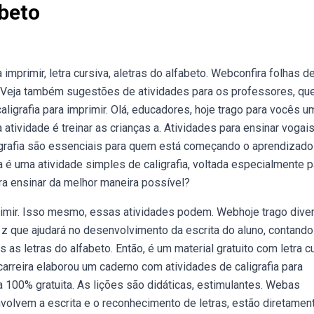
abeto
imprimir, letra cursiva, aletras do alfabeto. Webconfira folhas d
va. Veja também sugestões de atividades para os professores, qu
igrafia para imprimir. Olá, educadores, hoje trago para vocês u
a atividade é treinar as crianças a. Atividades para ensinar vogai
ligrafia são essenciais para quem está começando o aprendizado
sa é uma atividade simples de caligrafia, voltada especialmente p
ra ensinar da melhor maneira possível?
primir. Isso mesmo, essas atividades podem. Webhoje trago dive
à z que ajudará no desenvolvimento da escrita do aluno, contand
as letras do alfabeto. Então, é um material gratuito com letra cu
carreira elaborou um caderno com atividades de caligrafia para
ma 100% gratuita. As lições são didáticas, estimulantes. Webas
nvolvem a escrita e o reconhecimento de letras, estão diretamen