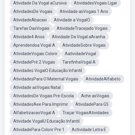
Atividade Da Vogal aCursiva
AtividadesVogais Ligar
AtividadesDe Vogais
Atividade asVogais 1 Ano
AtividadeAbacaxi
Atividade a VogalO
Tarefas DasVogais
AtividadeTracejado Vogais
Atividade4 Anos
Atividade Da Vogal aAranha
Aprendendoa Vogal A
AtividadeSobre Vogais
AtividadeVogais Colorir
AatividadeVogal
AtividadePré 2 Vogais
TarefinhaVogal A
Atividades VogalO Educação Infantil
AtividadesPara O Maternal Vogais
AtividadeAlfabeto
Atividade asVogais Natal
AtividadesDe Vogais Pré-Escola
Ache asVogais
AtividadesAee Para Imprimir
AtividadePara G5
AlfabetizacaoVogal A
Traçar VogaisAtividades
Atividade VogalU Educação Infantil
AtividadePara Colorir Pre 1
Actividade Letra E