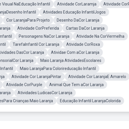
e Visual NaEducação Infantil
Atividade CorLaramja
Atividade Co
anjaDesenho Infantil
Atividades Educação InfantilJogos
Cor LaranjaPara Projeto
Desenho DaCor Laranja
aranja
Atividade CorPreferida
Cartas DaCor Laranja
nfantil
Personagens NaCor Laranja
Atividade Na CorVermelha
ntil
TarefaInfantil Cor Laranja
Atividade CorRoxa
tividades DasCor Laranja
Atividae Com aCor Laranja
nsorialCor Laranja
Maio Laranja AtividadesEscolares
nfantil
Maio LaranjaPara Colorireducação Infantil
nja
Atividade Cor LaranjaPintar
Atividade Cor LaranjaE Amarelo
Atividade CorPurple
Animal Que Tem aCor Laranja
aranja
Atividades LudicasCor Laranja
esPara Crianças Maio Laranja
Educação Infantil LaranjaColorida