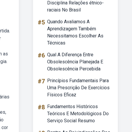
Disciplina Relações étnico-
raciais No Brasil
#5
Quando Avaliamos A
Aprendizagem Também
tida.
Necessitamos Escolher As
r
Técnicas
m as
#6
Qual A Diferença Entre
gia.
Obsolescência Planejada E
Obsolescência Percebida
#7
Princípios Fundamentais Para
Uma Prescrição De Exercícios
Físicos Eficaz
árias
#8
Fundamentos Históricos
es,
Teóricos E Metodológicos Do
ão
Serviço Social Resumo
 cor