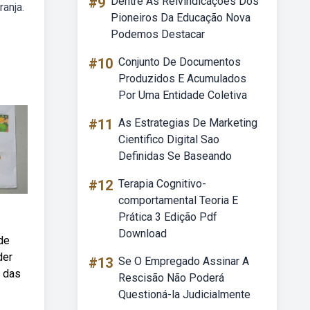
#9
Dentre As Reivindicações Dos
anja.
Pioneiros Da Educação Nova
Podemos Destacar
#10
Conjunto De Documentos
Produzidos E Acumulados
Por Uma Entidade Coletiva
#11
As Estrategias De Marketing
Cientifico Digital Sao
Definidas Se Baseando
#12
Terapia Cognitivo-
comportamental Teoria E
Prática 3 Edição Pdf
Download
de
der
#13
Se O Empregado Assinar A
s das
Rescisão Não Poderá
Questioná-la Judicialmente