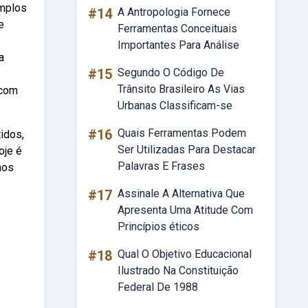
emplos
#14
A Antropologia Fornece
e
Ferramentas Conceituais
Importantes Para Análise
a
#15
Segundo O Código De
Trânsito Brasileiro As Vias
 com
Urbanas Classificam-se
#16
Quais Ferramentas Podem
idos,
Ser Utilizadas Para Destacar
oje é
Palavras E Frases
nos
#17
Assinale A Alternativa Que
Apresenta Uma Atitude Com
Princípios éticos
#18
Qual O Objetivo Educacional
Ilustrado Na Constituição
Federal De 1988