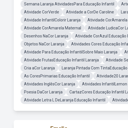
Semana Laranja AtividadesPara Educação Infantil
Art
Atividade CorVerde
Atividade a CorDe Caroline
Lar
Atividade InfantilColorir Laranja
Atividade CorAmarela
Atividade CorAmarela Maternal
Atividade LudicaCor L
Desenhos NaCor Laranja
Atividade CorAzul Educação I
Objetos NaCor Laranja
Atividades Cores Educação Infa
Atividade Para Educação InfantilSobre Maio Laranja
A
Atividade FrutasEducação Infantil Laranja
Atividade Se
Cria aCor Laranja
Laranja Pintada Com TintaEducação I
As CoresPrimarias Educação Infantil
Atividade20 Lara
Atividades InglêsCor Laranja
Atividades InfantilLemon
Poesia DaCor Laranja
CartazCores Educação Infantil L
Atividade Letra L DeLaranja Educação Infantil
Atividad