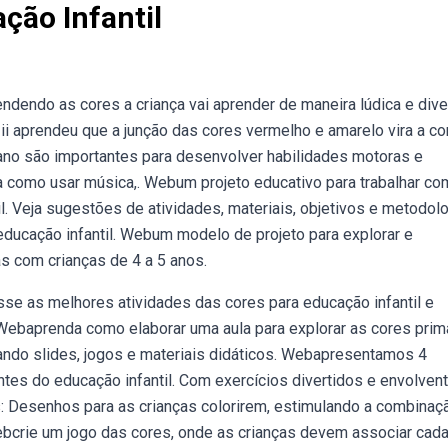
ção Infantil
dendo as cores a criança vai aprender de maneira lúdica e diver
 ii aprendeu que a junção das cores vermelho e amarelo vira a co
 ano são importantes para desenvolver habilidades motoras e
 como usar música,. Webum projeto educativo para trabalhar co
l. Veja sugestões de atividades, materiais, objetivos e metodolo
 educação infantil. Webum modelo de projeto para explorar e
as com crianças de 4 a 5 anos.
sse as melhores atividades das cores para educação infantil e
 Webaprenda como elaborar uma aula para explorar as cores prim
sando slides, jogos e materiais didáticos. Webapresentamos 4
tes do educação infantil. Com exercícios divertidos e envolvent
s: Desenhos para as crianças colorirem, estimulando a combinaç
. Webcrie um jogo das cores, onde as crianças devem associar cada