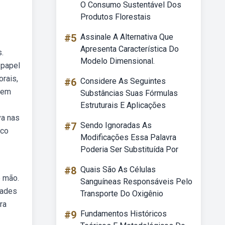
O Consumo Sustentável Dos
Produtos Florestais
#5
Assinale A Alternativa Que
Apresenta Característica Do
.
Modelo Dimensional.
 papel
rais,
#6
Considere As Seguintes
odem
Substâncias Suas Fórmulas
Estruturais E Aplicações
va nas
#7
Sendo Ignoradas As
rco
Modificações Essa Palavra
Poderia Ser Substituída Por
#8
Quais São As Células
e mão.
Sanguíneas Responsáveis Pelo
dades
Transporte Do Oxigênio
ra
#9
Fundamentos Históricos