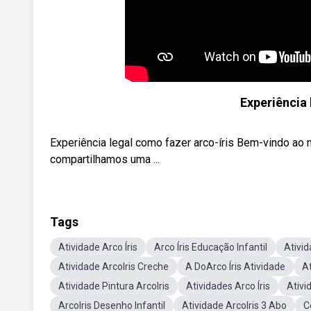
Experiência 
Experiência legal como fazer arco-íris Bem-vindo ao
compartilhamos uma ...
Tags
Atividade Arco Íris
Arco Íris Educação Infantil
Ativid
Atividade ArcoIris Creche
A DoArco Íris Atividade
At
Atividade Pintura ArcoIris
Atividades Arco Íris
Ativi
ArcoIris Desenho Infantil
Atividade ArcoIris 3 Abo
C