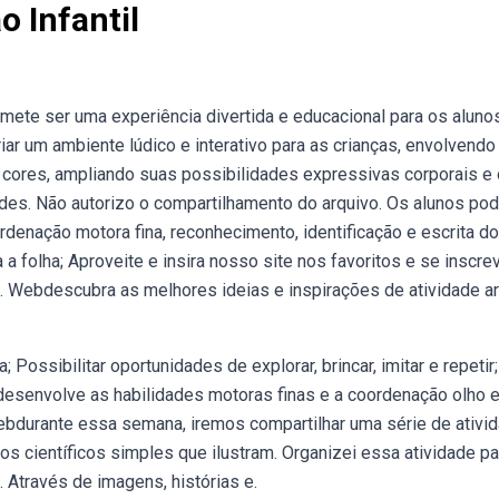
o Infantil
omete ser uma experiência divertida e educacional para os alunos
r um ambiente lúdico e interativo para as crianças, envolvendo
cores, ampliando suas possibilidades expressivas corporais e o
dades. Não autorizo o compartilhamento do arquivo. Os alunos p
oordenação motora fina, reconhecimento, identificação e escrita do
 folha; Aproveite e insira nosso site nos favoritos e se inscre
. Webdescubra as melhores ideias e inspirações de atividade a
 Possibilitar oportunidades de explorar, brincar, imitar e repetir;
 desenvolve as habilidades motoras finas e a coordenação olho 
Webdurante essa semana, iremos compartilhar uma série de ativi
s científicos simples que ilustram. Organizei essa atividade pa
 é. Através de imagens, histórias e.