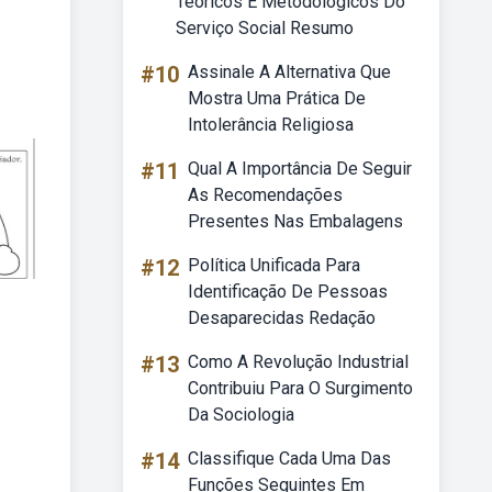
Teóricos E Metodológicos Do
Serviço Social Resumo
#10
Assinale A Alternativa Que
Mostra Uma Prática De
Intolerância Religiosa
#11
Qual A Importância De Seguir
As Recomendações
Presentes Nas Embalagens
#12
Política Unificada Para
Identificação De Pessoas
Desaparecidas Redação
#13
Como A Revolução Industrial
Contribuiu Para O Surgimento
Da Sociologia
#14
Classifique Cada Uma Das
Funções Seguintes Em