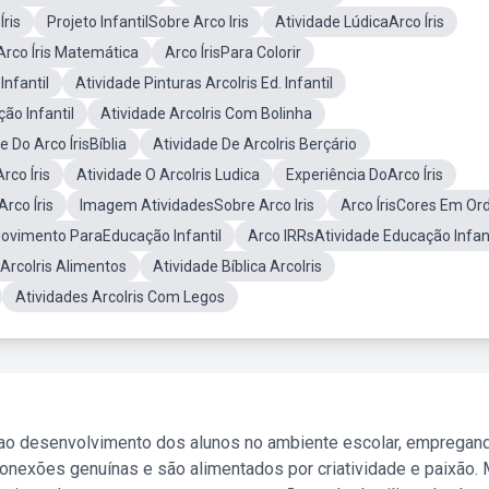
ris
Projeto InfantilSobre Arco Iris
Atividade LúdicaArco Íris
Arco Íris Matemática
Arco ÍrisPara Colorir
Infantil
Atividade Pinturas ArcoIris Ed. Infantil
ão Infantil
Atividade ArcoIris Com Bolinha
e Do Arco ÍrisBíblia
Atividade De ArcoIris Berçário
rco Íris
Atividade O ArcoIris Ludica
Experiência DoArco Íris
co Íris
Imagem AtividadesSobre Arco Iris
Arco ÍrisCores Em O
Movimento ParaEducação Infantil
Arco IRRsAtividade Educação Infant
 ArcoIris Alimentos
Atividade Bíblica ArcoIris
Atividades ArcoIris Com Legos
 ao desenvolvimento dos alunos no ambiente escolar, empregan
nexões genuínas e são alimentados por criatividade e paixão. 