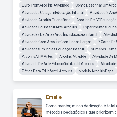
Livro TremArco Íris Atividade
Como Desenhar UmArco Í
Atividades ColagemEducação Infantil
Atividade 2 Ano
Atividade ArcoIris Quantificar
Arco Iris De CDEducação 
Atividade Ed. InfantilArte Arco Iris
ExperimentosEducaç
Atividades De ArtesArco Íris Educação Infantil
Atividad
Atividade Com Arco ÍrisCom Linhas Largas
7 Cores DoA
AtividadesEm Inglês Educação Infantil
Números TemaAr
Arco ÍrisATIV Artes
ArcoIris Atividde
Atividade De 
Atividade De Arte EducaçãoInfantill Arco Iris
Atividade
Pática Para Ed.Infantil Arco Iris
Modelo Arco ÍrisPapel
Emelie
Como mentor, minha dedicação é total
métodos pedagógicos que priorizam co