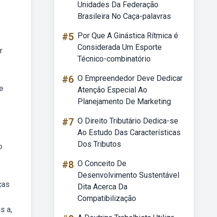
Unidades Da Federação
Brasileira No Caça-palavras
#5
Por Que A Ginástica Rítmica é
Considerada Um Esporte
r
Técnico-combinatório
#6
O Empreendedor Deve Dedicar
 e
Atenção Especial Ao
Planejamento De Marketing
#7
O Direito Tributário Dedica-se
Ao Estudo Das Características
Dos Tributos
o
#8
O Conceito De
Desenvolvimento Sustentável
ças
Dita Acerca Da
Compatibilização
s a,