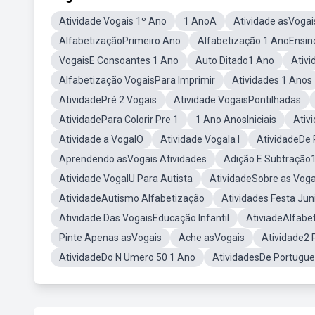
Atividade Vogais 1º Ano
1 AnoA
Atividade asVogai
AlfabetizaçãoPrimeiro Ano
Alfabetização 1 AnoEnsi
VogaisE Consoantes 1 Ano
Auto Ditado1 Ano
Ativi
Alfabetização VogaisPara Imprimir
Atividades 1 Anos
AtividadePré 2 Vogais
Atividade VogaisPontilhadas
AtividadePara Colorir Pre 1
1 Ano AnosIniciais
Ativ
Atividade a VogalO
Atividade Vogala I
AtividadeDe 
Aprendendo asVogais Atividades
Adição E Subtração
Atividade VogalU Para Autista
AtividadeSobre as Voga
AtividadeAutismo Alfabetização
Atividades Festa Ju
Atividade Das VogaisEducação Infantil
AtiviadeAlfabe
Pinte Apenas asVogais
Ache asVogais
Atividade2 
AtividadeDo N Umero 50 1 Ano
AtividadesDe Portugue