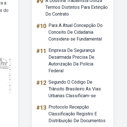
#9
A Doutrina Trabalhista Utiliza
ra a
Termos Distintos Para Extinção
as do
Do Contrato
#10
Para A Atual Concepção Do
Conceito De Cidadania
Considera-se Fundamental
#11
Empresa De Segurança
Desarmada Precisa De
Autorização Da Polícia
Federal
#12
Segundo O Código De
Trânsito Brasileiro As Vias
Urbanas Classificam-se
#13
Protocolo Recepção
Classificação Registro E
Distribuição De Documentos