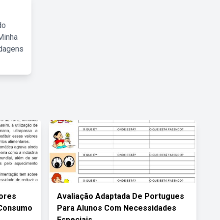
do
Minha
rdagens
dores
Avaliação Adaptada De Portugues
 Consumo
Para Alunos Com Necessidades
Especiais