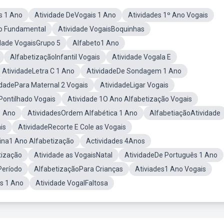
s 1 Ano
Atividade DeVogais 1 Ano
Atividades 1º Ano Vogais
no Fundamental
Atividade VogaisBoquinhas
dade VogaisGrupo 5
Alfabeto1 Ano
AlfabetizaçãoInfantil Vogais
Atividade Vogala E
AtividadeLetra C 1 Ano
AtividadeDe Sondagem 1 Ano
idadePara Maternal 2 Vogais
AtividadeLigar Vogais
Pontilhado Vogais
Atividade 1O Ano Alfabetização Vogais
1 Ano
AtividadesOrdem Alfabética 1 Ano
AlfabetiaçãoAtividade
is
AtividadeRecorte E Cole as Vogais
nina1 Ano Alfabetização
Actividades 4Anos
tização
Atividade as VogaisNatal
AtividadeDe Português 1 Ano
Período
AlfabetizaçãoPara Crianças
Ativiades1 Ano Vogais
s 1 Ano
Atividade VogalFaltosa