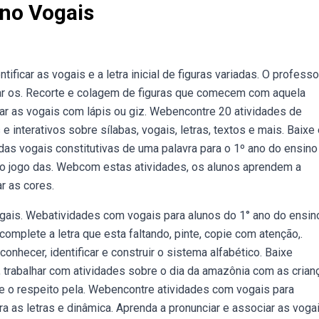
Ano Vogais
ficar as vogais e a letra inicial de figuras variadas. O professo
dar os. Recorte e colagem de figuras que comecem com aquela
r as vogais com lápis ou giz. Webencontre 20 atividades de
e interativos sobre sílabas, vogais, letras, textos e mais. Baixe
das vogais constitutivas de uma palavra para o 1º ano do ensino
 o jogo das. Webcom estas atividades, os alunos aprendem a
ar as cores.
ogais. Webatividades com vogais para alunos do 1° ano do ensin
complete a letra que esta faltando, pinte, copie com atenção,.
nhecer, identificar e construir o sistema alfabético. Baixe
 trabalhar com atividades sobre o dia da amazônia com as crian
 e o respeito pela. Webencontre atividades com vogais para
bra as letras e dinâmica. Aprenda a pronunciar e associar as vogai