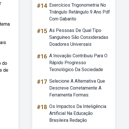
r
#14
Exercícios Trigonometria No
Triângulo Retângulo 9 Ano Pdf
.
Com Gabarito
stema
#15
As Pessoas De Qual Tipo
Sanguíneo São Consideradas
gais
Doadores Universais
#16
A Inovação Contribuiu Para O
Rápido Progresso
o do
Tecnológico Da Sociedade
e de
#17
Selecione A Alternativa Que
Descreve Corretamente A
Ferramenta Formas:
#18
Os Impactos Da Inteligência
Artificial Na Educação
Brasileira Redação