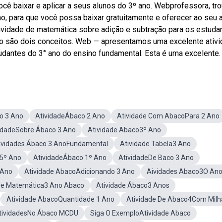
ocê baixar e aplicar a seus alunos do 3º ano. Webprofessora, tr
no, para que você possa baixar gratuitamente e oferecer ao seu a
tividade de matemática sobre adição e subtração para os estuda
ão são dois conceitos. Web — apresentamos uma excelente ativ
dantes do 3° ano do ensino fundamental. Esta é uma excelente.
o 3 Ano
AtividadeÁbaco 2 Ano
Atividade Com AbacoPara 2 Ano
idadeSobre Ábaco 3 Ano
Atividade Abaco3º Ano
ividades Ábaco 3 AnoFundamental
Atividade Tabela3 Ano
5º Ano
AtividadeÁbaco 1º Ano
AtividadeDe Baco 3 Ano
 Ano
Atividade AbacoAdicionando 3 Ano
Aividades Abaco3O An
de Matemática3 Ano Abaco
Atividade Ábaco3 Anos
Atividade AbacoQuantidade 1 Ano
Atividade De Abaco4Com Milh
tividadesNo Ábaco MCDU
Siga O ExemploAtividade Abaco