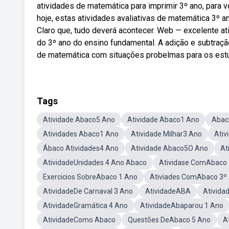
atividades de matemática para imprimir 3º ano, para v
hoje, estas atividades avaliativas de matemática 3º a
Claro que, tudo deverá acontecer. Web — excelente a
do 3º ano do ensino fundamental. A adição e subtraç
de matemática com situações probelmas para os estu
Tags
Atividade Abaco5 Ano
Atividade Abaco1 Ano
Abac
Atividades Abaco1 Ano
Atividade Milhar3 Ano
Ativ
Ábaco Atividades4 Ano
Atividade Abaco5O Ano
At
AtividadeUnidades 4 Ano Abaco
Atividase ComAbaco 
Exercicios SobreAbaco 1 Ano
Ativiades ComAbaco 3º
AtividadeDe Carnaval 3 Ano
AtividadeABA
Ativida
AtividadeGramática 4 Ano
AtividadeAbaparou 1 Ano
AtividadeComo Abaco
Questões DeAbaco 5 Ano
A