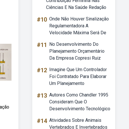
Contribuição Feminina Nas
Ciências E Na Saúde Redação
#10
Onde Não Houver Sinalização
Regulamentadora A
Velocidade Máxima Será De
#11
No Desenvolvimento Do
Planejamento Orçamentário
Da Empresa Copresi Ruiz
#12
Imagine Que Um Controlador
Foi Contratado Para Elaborar
Um Planejamento
#13
Autores Como Chandler 1995
Consideram Que O
cação
Desenvolvimento Tecnológico
#14
Atividades Sobre Animais
Vertebrados E Invertebrados