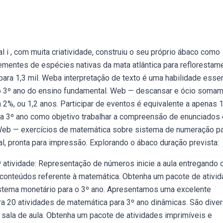
i , com muita criatividade, construiu o seu próprio ábaco como
ementes de espécies nativas da mata atlântica para reflorestam
ara 1,3 mil. Weba interpretação de texto é uma habilidade essen
do 3º ano do ensino fundamental. Web — descansar e ócio somam
 2%, ou 1,2 anos. Participar de eventos é equivalente a apenas 1
a 3º ano como objetivo trabalhar a compreensão de enunciados 
Web — exercícios de matemática sobre sistema de numeração pa
al, pronta para impressão. Explorando o ábaco duração prevista:
ª atividade: Representação de números inicie a aula entregando 
 conteúdos referente à matemática. Obtenha um pacote de ativi
sistema monetário para o 3º ano. Apresentamos uma excelente
ra 20 atividades de matemática para 3º ano dinâmicas. São dive
m sala de aula. Obtenha um pacote de atividades imprimíveis e