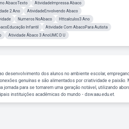
Ano AbacoTexto
AtividadeImpressa Abaco
idade 2 Ano
AtividadeEnvolvendo Abaco
vidade
Numeros NoAbaco
Httcalculos3 Ano
acoEducação Infantil
Atividade Com AbacoPara Autista
o
Atividade Ábaco 3 AnoUMC D U
 ao desenvolvimento dos alunos no ambiente escolar, empregan
nexões genuínas e são alimentados por criatividade e paixão. 
a jornada para se tornarem uma geração notável, utilizando abo
ipais instituições acadêmicas do mundo - dsw.aau.edu.et.