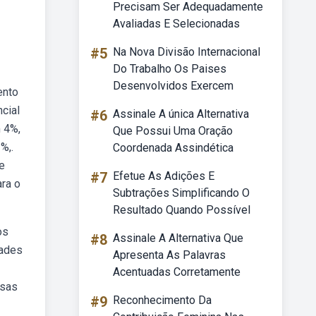
Precisam Ser Adequadamente
Avaliadas E Selecionadas
#5
Na Nova Divisão Internacional
Do Trabalho Os Paises
Desenvolvidos Exercem
ento
cial
#6
Assinale A única Alternativa
 4%,
Que Possui Uma Oração
%,.
Coordenada Assindética
e
#7
Efetue As Adições E
ra o
Subtrações Simplificando O
Resultado Quando Possível
os
#8
Assinale A Alternativa Que
dades
Apresenta As Palavras
Acentuadas Corretamente
rsas
#9
Reconhecimento Da