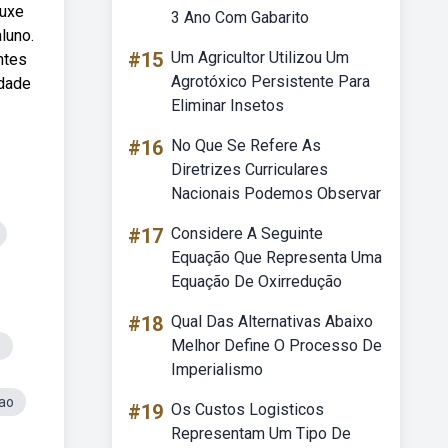
ouxe
3 Ano Com Gabarito
luno.
#15
Um Agricultor Utilizou Um
ntes
Agrotóxico Persistente Para
idade
Eliminar Insetos
#16
No Que Se Refere As
Diretrizes Curriculares
Nacionais Podemos Observar
#17
Considere A Seguinte
Equação Que Representa Uma
Equação De Oxirredução
#18
Qual Das Alternativas Abaixo
Melhor Define O Processo De
o
Imperialismo
ao
#19
Os Custos Logisticos
Representam Um Tipo De