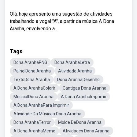
Olá, hoje apresento uma sugestão de atividades
trabalhando a vogal "A", a partir da música A Dona
Aranha, envolvendo a ...
Tags
Dona AranhaPNG
Dona AranhaLetra
PainelDona Aranha
Atividade Aranha
TextoDona Aranha
Dona AranhaDesenho
A Dona AranhaColorir
Cantigaa Dona Aranha
MusicalDona Aranha
A Dona AranhaImprimir
A Dona AranhaPara Imprimir
Atividade Da Músicaa Dona Aranha
Dona AranhaTerror
Molde DeDona Aranha
A Dona AranhaMeme
Atividades Dona Aranha