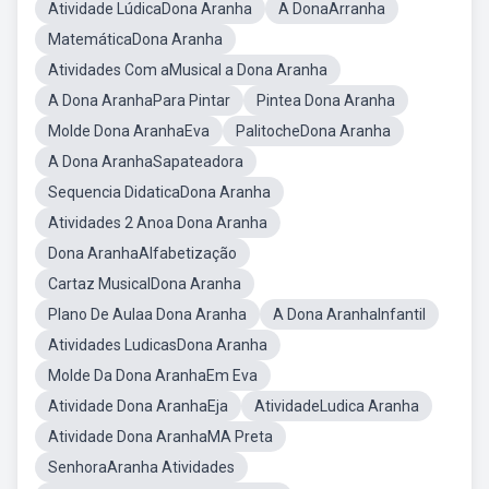
Atividade LúdicaDona Aranha
A DonaArranha
MatemáticaDona Aranha
Atividades Com aMusical a Dona Aranha
A Dona AranhaPara Pintar
Pintea Dona Aranha
Molde Dona AranhaEva
PalitocheDona Aranha
A Dona AranhaSapateadora
Sequencia DidaticaDona Aranha
Atividades 2 Anoa Dona Aranha
Dona AranhaAlfabetização
Cartaz MusicalDona Aranha
Plano De Aulaa Dona Aranha
A Dona AranhaInfantil
Atividades LudicasDona Aranha
Molde Da Dona AranhaEm Eva
Atividade Dona AranhaEja
AtividadeLudica Aranha
Atividade Dona AranhaMA Preta
SenhoraAranha Atividades