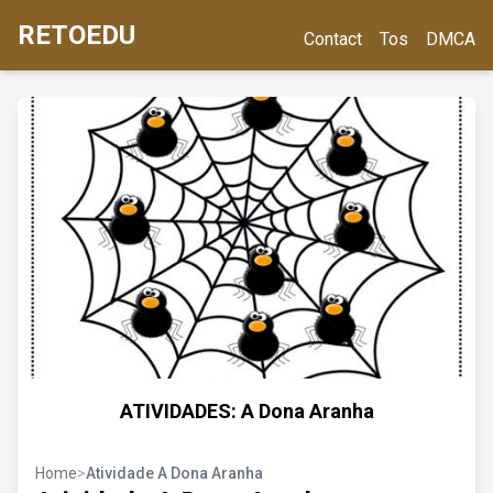
RETOEDU
Contact
Tos
DMCA
ATIVIDADES: A Dona Aranha
Home
>
Atividade A Dona Aranha