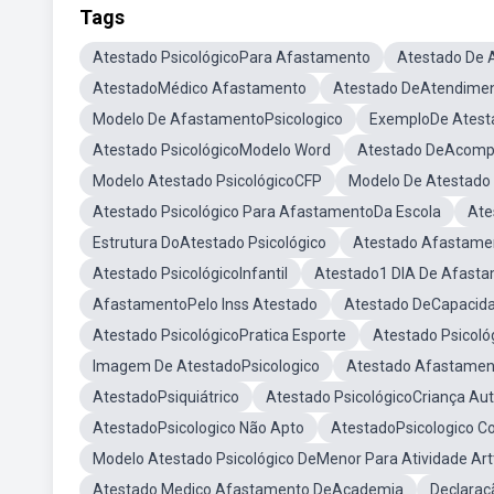
Tags
Atestado PsicológicoPara Afastamento
Atestado De 
AtestadoMédico Afastamento
Atestado DeAtendimen
Modelo De AfastamentoPsicologico
ExemploDe Atesta
Atestado PsicológicoModelo Word
Atestado DeAcomp
Modelo Atestado PsicológicoCFP
Modelo De Atestado 
Atestado Psicológico Para AfastamentoDa Escola
Ate
Estrutura DoAtestado Psicológico
Atestado Afastame
Atestado PsicológicoInfantil
Atestado1 DIA De Afast
AfastamentoPelo Inss Atestado
Atestado DeCapacid
Atestado PsicológicoPratica Esporte
Atestado Psicoló
Imagem De AtestadoPsicologico
Atestado Afastame
AtestadoPsiquiátrico
Atestado PsicológicoCriança Au
AtestadoPsicologico Não Apto
AtestadoPsicologico C
Modelo Atestado Psicológico DeMenor Para Atividade Artt
Atestado Medico Afastamento DeAcademia
Declaraç