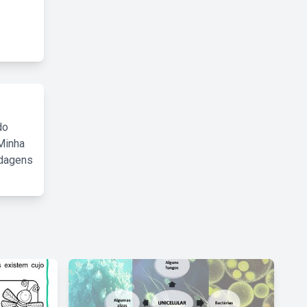
do
Minha
rdagens