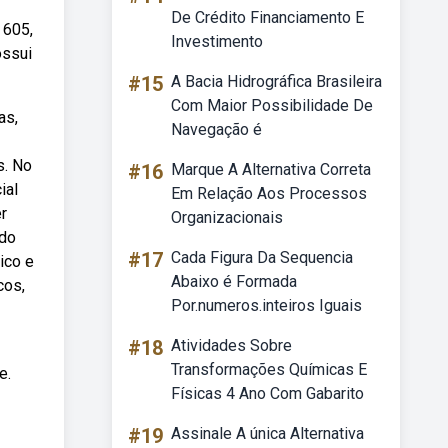
De Crédito Financiamento E
 605,
Investimento
ossui
#15
A Bacia Hidrográfica Brasileira
Com Maior Possibilidade De
as,
Navegação é
s. No
#16
Marque A Alternativa Correta
ial
Em Relação Aos Processos
r
Organizacionais
ado
#17
Cada Figura Da Sequencia
ico e
Abaixo é Formada
cos,
Por.numeros.inteiros Iguais
#18
Atividades Sobre
Transformações Químicas E
e.
Físicas 4 Ano Com Gabarito
#19
Assinale A única Alternativa