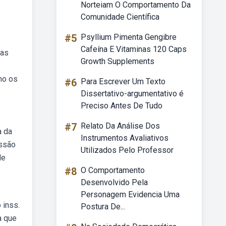
Norteiam O Comportamento Da
Comunidade Científica
#5
Psyllium Pimenta Gengibre
Cafeína E Vitaminas 120 Caps
nas
Growth Supplements
mo os
#6
Para Escrever Um Texto
Dissertativo-argumentativo é
Preciso Antes De Tudo
#7
Relato Da Análise Dos
a da
Instrumentos Avaliativos
issão
Utilizados Pelo Professor
de
#8
O Comportamento
Desenvolvido Pela
Personagem Evidencia Uma
 inss.
Postura De...
a que