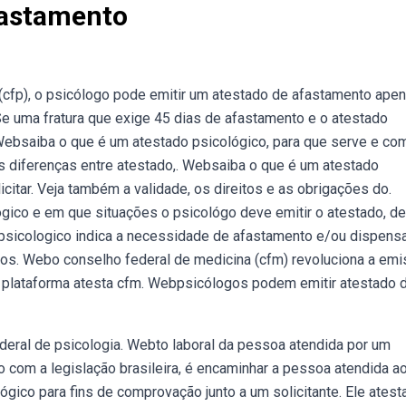
fastamento
(cfp), o psicólogo pode emitir um atestado de afastamento ape
e uma fratura que exige 45 dias de afastamento e o atestado
 Websaiba o que é um atestado psicológico, para que serve e co
 diferenças entre atestado,. Websaiba o que é um atestado
citar. Veja também a validade, os direitos e as obrigações do.
ico e em que situações o psicológo deve emitir o atestado, de
sicologico indica a necessidade de afastamento e/ou dispens
os. Webo conselho federal de medicina (cfm) revoluciona a em
 plataforma atesta cfm. Webpsicólogos podem emitir atestado 
eral de psicologia. Webto laboral da pessoa atendida por um
o com a legislação brasileira, é encaminhar a pessoa atendida ao
co para fins de comprovação junto a um solicitante. Ele atest