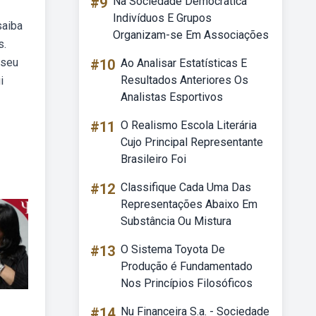
#9
Na Sociedade Democrática
Indivíduos E Grupos
saiba
Organizam-se Em Associações
s.
 seu
#10
Ao Analisar Estatísticas E
Resultados Anteriores Os
i
Analistas Esportivos
#11
O Realismo Escola Literária
Cujo Principal Representante
Brasileiro Foi
#12
Classifique Cada Uma Das
Representações Abaixo Em
Substância Ou Mistura
#13
O Sistema Toyota De
Produção é Fundamentado
Nos Princípios Filosóficos
#14
Nu Financeira S.a. - Sociedade