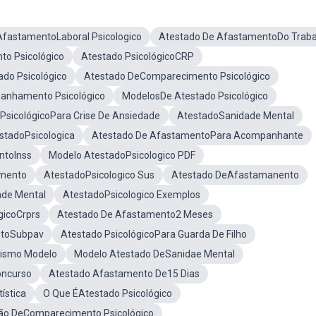
AfastamentoLaboral Psicologico
Atestado De AfastamentoDo Traba
to Psicológico
Atestado PsicológicoCRP
do Psicológico
Atestado DeComparecimento Psicológico
anhamento Psicológico
ModelosDe Atestado Psicológico
PsicológicoPara Crise De Ansiedade
AtestadoSanidade Mental
stadoPsicologica
Atestado De AfastamentoPara Acompanhante
ntoInss
Modelo AtestadoPsicologico PDF
amento
AtestadoPsicologico Sus
Atestado DeAfastamanento
ade Mental
AtestadoPsicologico Exemplos
gicoCrprs
Atestado De Afastamento2 Meses
ntoSubpav
Atestado PsicológicoPara Guarda De Filho
tismo Modelo
Modelo Atestado DeSanidae Mental
oncurso
Atestado Afastamento De15 Dias
ística
O Que ÉAtestado Psicológico
ão DeComparecimento Psicológico