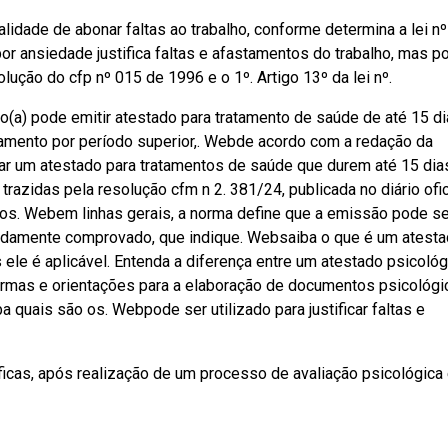
idade de abonar faltas ao trabalho, conforme determina a lei nº
or ansiedade justifica faltas e afastamentos do trabalho, mas p
lução do cfp nº 015 de 1996 e o 1º. Artigo 13º da lei nº.
o(a) pode emitir atestado para tratamento de saúde de até 15 di
mento por período superior,. Webde acordo com a redação da
dar um atestado para tratamentos de saúde que durem até 15 dia
zidas pela resolução cfm n 2. 381/24, publicada no diário ofic
s. Webem linhas gerais, a norma define que a emissão pode se
vidamente comprovado, que indique. Websaiba o que é um atest
ele é aplicável. Entenda a diferença entre um atestado psicológ
rmas e orientações para a elaboração de documentos psicológi
a quais são os. Webpode ser utilizado para justificar faltas e
íficas, após realização de um processo de avaliação psicológica 