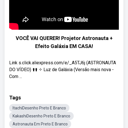
VOCÊ VAI QUERER! Projetor Astronauta +
Efeito Galáxia EM CASA!
Link s.click.aliexpress.com/e/_A5TJ6j (ASTRONAUTA
DO VÍDEO) ⬆️⬆️ ✧ Luz de Galáxia (Versão mais nova -
Com ...
Tags
ItachiDesenho Preto E Branco
KakashiDesenho Preto E Branco
Astronauta Em Preto E Branco