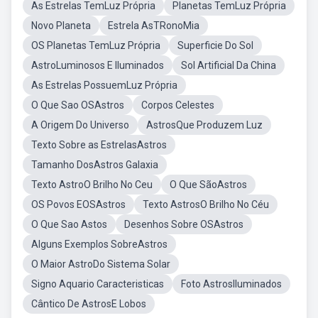
As Estrelas TemLuz Própria
Planetas TemLuz Própria
Novo Planeta
Estrela AsTRonoMia
OS Planetas TemLuz Própria
Superficie Do Sol
AstroLuminosos E Iluminados
Sol Artificial Da China
As Estrelas PossuemLuz Própria
O Que Sao OSAstros
Corpos Celestes
A Origem Do Universo
AstrosQue Produzem Luz
Texto Sobre as EstrelasAstros
Tamanho DosAstros Galaxia
Texto AstroO Brilho No Ceu
O Que SãoAstros
OS Povos EOSAstros
Texto AstrosO Brilho No Céu
O Que Sao Astos
Desenhos Sobre OSAstros
Alguns Exemplos SobreAstros
O Maior AstroDo Sistema Solar
Signo Aquario Caracteristicas
Foto AstrosIluminados
Cântico De AstrosE Lobos