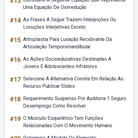
#13
Uma Equação De Oxirredução
#14
As Frases A Seguir Trazem Interjeições Ou
Locuções Interjetivas Exceto
#15
Artroplastia Para Luxação Recidivante Da
Articulação Temporomandibular
#16
As Ações Socioeducativas Destinadas A
Jovens E Adolescentes Infratores
#17
Selecione A Alternativa Correta Em Relação Ao
Recurso Publicar Slides
#18
Requerimento Suspenso Por Auditoria 1 Seguro
Desemprego Como Resolver
#19
O Músculo Esquelético Tem Funções
Relacionadas Com O Movimento Humano
Determine A Medida Do Elemento