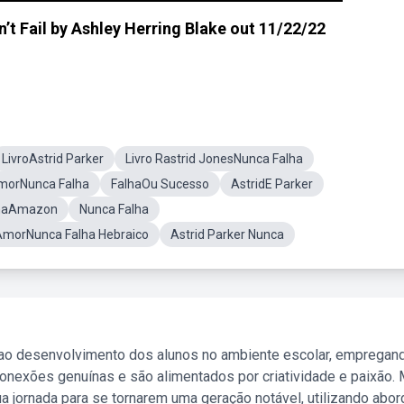
’t Fail by Ashley Herring Blake out 11/22/22
LivroAstrid Parker
Livro Rastrid JonesNunca Falha
morNunca Falha
FalhaOu Sucesso
AstridE Parker
alhaAmazon
Nunca Falha
AmorNunca Falha Hebraico
Astrid Parker Nunca
 ao desenvolvimento dos alunos no ambiente escolar, empregan
nexões genuínas e são alimentados por criatividade e paixão. 
a jornada para se tornarem uma geração notável, utilizando abo