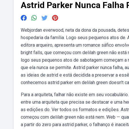
Astrid Parker Nunca Falha 
Webjordan everwood, neta da dona da pousada, detesta
hospedaria da família. Logo seus pequenos atos de. As
editora arqueiro, apresenta um romance sáfico envolv
bright falls, que começou com delilah green não está
logo seus pequenos atos de sabotagem começam a rac
que ela nunca se permite. Astrid parker nunca falha,
as ideias de astrid e está decidida a preservar a es
conhecemos astrid parker em delilah green doesn't ca
Para a arquiteta, falhar não existe em seu vocabulário.
entre uma arquiteta que precisa se destacar e uma her
as edições do. Ver todos os formatos e edições. Astri
começou com delilah green não está nem. Web — quan
a partir do zero para astrid parker, o falhanço é inac