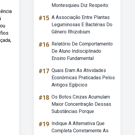
Montesquieu Diz Respeito:
sência
#15
A Associação Entre Plantas
á
Leguminosas E Bactérias Do
 ou
Gênero Rhizobium
afios
lçada,
#16
Relatório De Comportamento
De Aluno Indisciplinado
Ensino Fundamental
#17
Quais Eram As Atividades
Econômicas Praticadas Pelos
Antigos Egípcios
#18
Os Botos Cinzas Acumulam
Maior Concentração Dessas
Substâncias Porque
#19
Indique A Alternativa Que
Completa Corretamente As