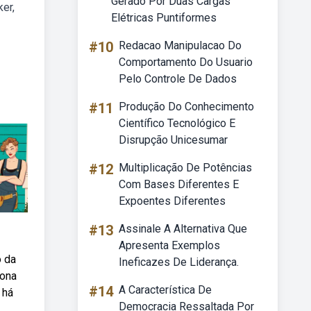
Gerado Por Duas Cargas
ker,
Elétricas Puntiformes
#10
Redacao Manipulacao Do
Comportamento Do Usuario
Pelo Controle De Dados
#11
Produção Do Conhecimento
Científico Tecnológico E
Disrupção Unicesumar
#12
Multiplicação De Potências
Com Bases Diferentes E
Expoentes Diferentes
#13
Assinale A Alternativa Que
Apresenta Exemplos
o da
Ineficazes De Liderança.
dona
#14
A Característica De
 há
Democracia Ressaltada Por