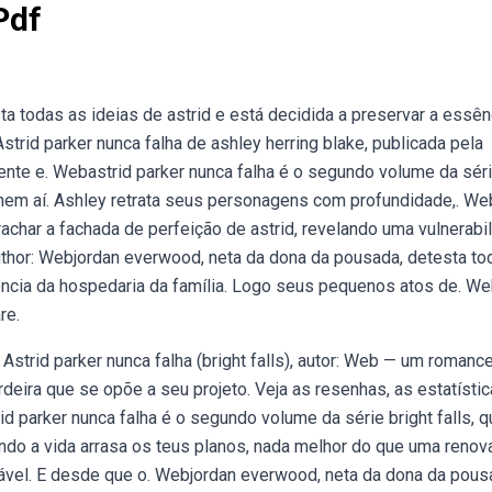
Pdf
 todas as ideias de astrid e está decidida a preservar a essên
trid parker nunca falha de ashley herring blake, publicada pela
ente e. Webastrid parker nunca falha é o segundo volume da sér
 nem aí. Ashley retrata seus personagens com profundidade,. W
har a fachada de perfeição de astrid, revelando uma vulnerabi
 author: Webjordan everwood, neta da dona da pousada, detesta to
sência da hospedaria da família. Logo seus pequenos atos de. W
re.
 Astrid parker nunca falha (bright falls), autor: Web — um romanc
deira que se opõe a seu projeto. Veja as resenhas, as estatístic
d parker nunca falha é o segundo volume da série bright falls, q
do a vida arrasa os teus planos, nada melhor do que uma renov
eitável. E desde que o. Webjordan everwood, neta da dona da pous