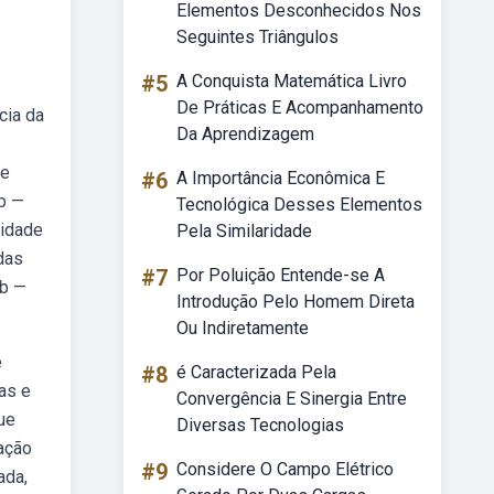
Elementos Desconhecidos Nos
Seguintes Triângulos
#5
A Conquista Matemática Livro
De Práticas E Acompanhamento
cia da
Da Aprendizagem
ie
#6
A Importância Econômica E
eb —
Tecnológica Desses Elementos
lidade
Pela Similaridade
das
#7
Por Poluição Entende-se A
eb —
Introdução Pelo Homem Direta
Ou Indiretamente
e
#8
é Caracterizada Pela
as e
Convergência E Sinergia Entre
ue
Diversas Tecnologias
ação
#9
Considere O Campo Elétrico
ada,