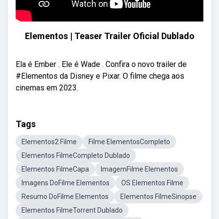
Elementos | Teaser Trailer Oficial Dublado
Ela é Ember . Ele é Wade . Confira o novo trailer de
#Elementos da Disney e Pixar. O filme chega aos
cinemas em 2023.
Tags
Elementos2 Filme
Filme ElementosCompleto
Elementos FilmeCompleto Dublado
Elementos FilmeCapa
ImagemFilme Elementos
Imagens DoFilme Elementos
OS Elementos Filme
Resumo DoFilme Elementos
Elementos FilmeSinopse
Elementos FilmeTorrent Dublado