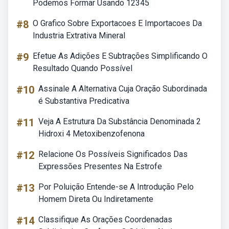
Podemos Formar Usando 12345
#8
O Grafico Sobre Exportacoes E Importacoes Da
Industria Extrativa Mineral
#9
Efetue As Adições E Subtrações Simplificando O
Resultado Quando Possível
#10
Assinale A Alternativa Cuja Oração Subordinada
é Substantiva Predicativa
#11
Veja A Estrutura Da Substância Denominada 2
Hidroxi 4 Metoxibenzofenona
#12
Relacione Os Possíveis Significados Das
Expressões Presentes Na Estrofe
#13
Por Poluição Entende-se A Introdução Pelo
Homem Direta Ou Indiretamente
#14
Classifique As Orações Coordenadas