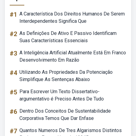
#1
A Característica Dos Direitos Humanos De Serem
Interdependentes Significa Que
#2
As Definições De Ativo E Passivo Identificam
Suas Características Essenciais
#3
A Inteligência Artificial Atualmente Está Em Franco
Desenvolvimento Em Razão
#4
Utilizando As Propriedades Da Potenciação
Simplifique As Sentenças Abaixo
#5
Para Escrever Um Texto Dissertativo-
argumentativo é Preciso Antes De Tudo
#6
Dentro Dos Conceitos De Sustentabilidade
Corporativa Temos Que Dar Enfase
#7
Quantos Numeros De Tres Algarismos Distintos