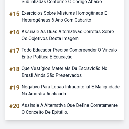
Sublinhadas Conforme O Código Abaixo
#15
Exercícios Sobre Misturas Homogêneas E
Heterogêneas 6 Ano Com Gabarito
#16
Assinale As Duas Alternativas Corretas Sobre
Os Objetivos Desta Imagem.
#17
Todo Educador Precisa Compreender O Vínculo
Entre Política E Educação
#18
Que Vestígios Materiais Da Escravidão No
Brasil Ainda São Preservados
#19
Negativo Para Lesao Intraepitelial E Malignidade
Na Amostra Analisada
#20
Assinale A Alternativa Que Define Corretamente
O Conceito De Epitélio.