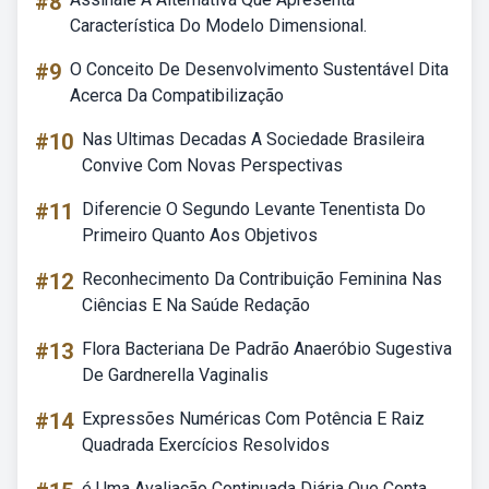
#8
Característica Do Modelo Dimensional.
#9
O Conceito De Desenvolvimento Sustentável Dita
Acerca Da Compatibilização
#10
Nas Ultimas Decadas A Sociedade Brasileira
Convive Com Novas Perspectivas
#11
Diferencie O Segundo Levante Tenentista Do
Primeiro Quanto Aos Objetivos
#12
Reconhecimento Da Contribuição Feminina Nas
Ciências E Na Saúde Redação
#13
Flora Bacteriana De Padrão Anaeróbio Sugestiva
De Gardnerella Vaginalis
#14
Expressões Numéricas Com Potência E Raiz
Quadrada Exercícios Resolvidos
é Uma Avaliação Continuada Diária Que Conta