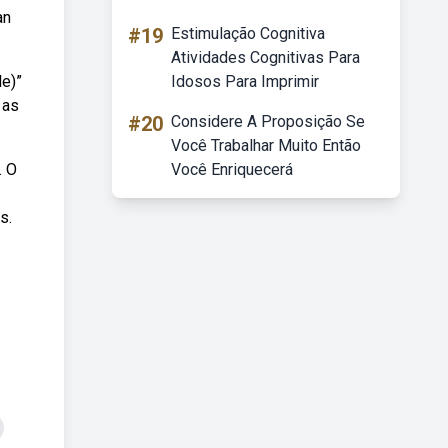
an
#19
Estimulação Cognitiva
Atividades Cognitivas Para
le)”
Idosos Para Imprimir
 as
#20
Considere A Proposição Se
Você Trabalhar Muito Então
. O
Você Enriquecerá
s.