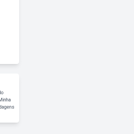
do
Minha
rdagens