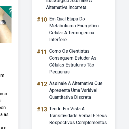
Estratégico Assinale A
Alternativa Incorreta
#10
Em Qual Etapa Do
Metabolismo Energético
Celular A Termogenina
Interfere
#11
Como Os Cientistas
Conseguem Estudar As
Células Estruturas Tão
Pequenas
 um
#12
Assinale A Alternativa Que
Apresenta Uma Variável
como
Quantitativa Discreta
o
oon
#13
Tendo Em Vista A
a as.
Transitividade Verbal E Seus
Respectivos Complementos
 as