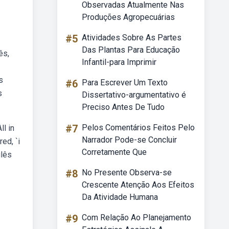
Observadas Atualmente Nas
Produções Agropecuárias
#5
Atividades Sobre As Partes
Das Plantas Para Educação
ês,
Infantil-para Imprimir
s
#6
Para Escrever Um Texto
s
Dissertativo-argumentativo é
Preciso Antes De Tudo
#7
Pelos Comentários Feitos Pelo
ll in
Narrador Pode-se Concluir
ed, `i
Corretamente Que
glês
#8
No Presente Observa-se
Crescente Atenção Aos Efeitos
Da Atividade Humana
#9
Com Relação Ao Planejamento