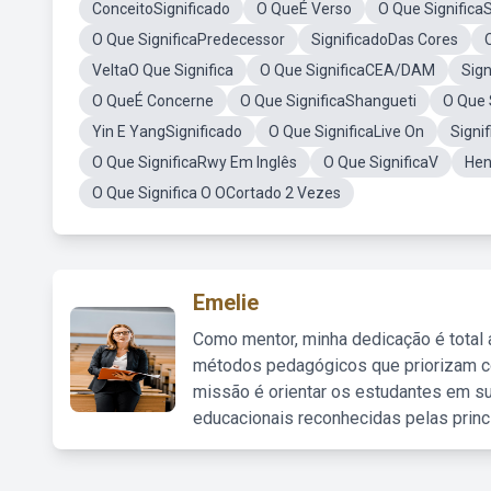
ConceitoSignificado
O QueÉ Verso
O Que Significa
O Que SignificaPredecessor
SignificadoDas Cores
VeltaO Que Significa
O Que SignificaCEA/DAM
Sign
O QueÉ Concerne
O Que SignificaShangueti
O Que 
Yin E YangSignificado
O Que SignificaLive On
Signi
O Que SignificaRwy Em Inglês
O Que SignificaV
Hen
O Que Significa O OCortado 2 Vezes
Emelie
Como mentor, minha dedicação é total
métodos pedagógicos que priorizam co
missão é orientar os estudantes em su
educacionais reconhecidas pelas princ