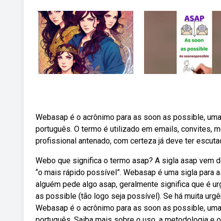
Webasap é o acrônimo para as soon as possible, uma 
português. O termo é utilizado em emails, convites,
profissional antenado, com certeza já deve ter escuta
Webo que significa o termo asap? A sigla asap vem d
“o mais rápido possível”. Webasap é uma sigla para a
alguém pede algo asap, geralmente significa que é ur
as possible (tão logo seja possível). Se há muita urgê
Webasap é o acrônimo para as soon as possible, uma 
português. Saiba mais sobre o uso, a metodologia e o