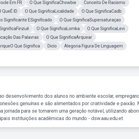
Socle Em FR
O Que SignificaChowbie
Conceito De Racismo
O QueÉ ID
O Que SignificaLicalidade
O Que SignificaCadb
o Significante ESignificado
O Que SignificaSupersaturaçao
SignificaFinzuê
O Que SignificaLomka
O Que SignificaLevi
ficação Das Palavras
O Que SignificaArquear
riqueO Que Significa
Dicio
Alegoria Figura De Linguagem
 ao desenvolvimento dos alunos no ambiente escolar, empregan
nexões genuínas e são alimentados por criatividade e paixão. 
a jornada para se tornarem uma geração notável, utilizando abo
ipais instituições acadêmicas do mundo - dsw.aau.edu.et.