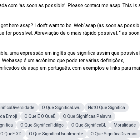
ada com 'as soon as possible'. Please contact me asap. This is 
o get here asap? I don't want to be. Web“asap (as soon as possib
e for possível. Abreviação de o mais rápido possível, “ as soon
ble, uma expressão em inglês que significa assim que possível
. Webasap é um acrônimo que pode ter várias definições,
gnificados de asap em português, com exemplos e links para mai
nificaDiversidade
O Que SignificaUwu
NotO Que Significa
ada Emoji
O Que É O QueÉ
O Que Significaa Palavra
gnifica
O Que SignificaFidiligo
O Que SignificaBL
Moralidade
O QueE XD
O Que SignificaUsualmente
O Que SignificaDiversos