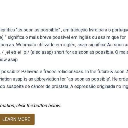
gnifica “as soon as possible” , em tradução livre para o portugu
) ” significa o mais breve possível em inglês ou assim que for
soon as. Webmuito utilizado em inglês, asap significa: As soon a
 ˌei es ei ˈpi/ (also asap) short for as soon as possible. O mai
know asap.
ossible: Palavras e frases relacionadas. In the future & soon. A
iation asap is an abbreviation for `as soon as possible'. He order
ob suspeita de câncer de próstata. A expressão originada no in
mation, click the button below.
LEARN MORE