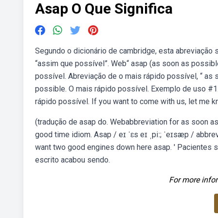
Asap O Que Significa
Segundo o dicionário de cambridge, esta abreviação si
“assim que possível”. Web“ asap (as soon as possible
possível. Abreviação de o mais rápido possível, “ as 
possible. O mais rápido possível. Exemplo de uso #1. /
rápido possível. If you want to come with us, let me 
(tradução de asap do. Webabbreviation for as soon as p
good time idiom. Asap / eɪ ˈɛs eɪ ˌpiː; ˈeɪsæp / abbrev
want two good engines down here asap. ' Pacientes s
escrito acabou sendo.
For more infor