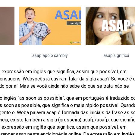
asap apoio cambly
asap significa
expressão em inglês que significa, assim que possível, em
 mensagens. Webvocês já ouviram falar da sigla asap? Se você é
do por aí. Mas se você ainda não sabe do que se trata, não se
o inglês “as soon as possible”, que em português é traduzido 
s soon as possible, que significa o mais rápido possível. Quand
gente e. Weba palavra asap é formada das iniciais da frase as s
ncia, existe também a sigla (grosseira) asafp/asafp, que signific
expressão em inglês que significa, assim que possível, em
 rapper asap nesta enciclopédia online. Da expressão em inglês