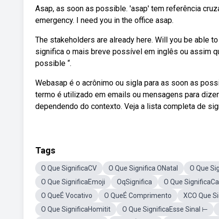
Asap, as soon as possible. 'asap' tem referência cruz
emergency. I need you in the office asap.
The stakeholders are already here. Will you be able t
significa o mais breve possível em inglês ou assim qu
possible “.
Webasap é o acrônimo ou sigla para as soon as possi
termo é utilizado em emails ou mensagens para dizer
dependendo do contexto. Veja a lista completa de si
Tags
O Que SignificaCV
O Que Significa ONatal
O Que Sig
O Que SignificaEmoji
OqSignifica
O Que SignificaC
O QueÉ Vocativo
O QueÉ Comprimento
XCO Que Si
O Que SignificaHomitit
O Que SignificaEsse Sinal ⊢