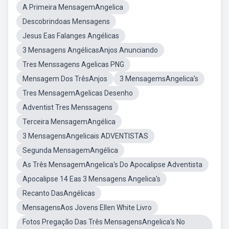
A Primeira MensagemAngelica
Descobrindoas Mensagens
Jesus Eas Falanges Angélicas
3 Mensagens AngélicasAnjos Anunciando
Tres Menssagens Agelicas PNG
Mensagem Dos TrêsAnjos
3 MensagemsAngelica's
Tres MensagemAgelicas Desenho
Adventist Tres Menssagens
Terceira MensagemAngélica
3 MensagensAngelicais ADVENTISTAS
Segunda MensagemAngélica
As Três MensagemAngelica's Do Apocalipse Adventista
Apocalipse 14 Eas 3 Mensagens Angelica's
Recanto DasAngélicas
MensagensAos Jovens Ellen White Livro
Fotos Pregação Das Três MensagensAngelica's No