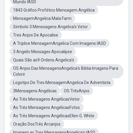
Mundo IASD
1843 Gráfico Profético Mensagem Angélica
MensagemAngelica Mala Farm
Simbolo 3 Menssagens Angelica's Vetor
Tres Anjos De Apocalise
A Triplice MensagemAngelica Com Imagens IASD
3 Angelic Messages Apocalipse
Quais São as9 Ordens Angelica's
OS Anjos Das MensagensAngelica's Biblia Imagens Para
Colorir
Logotipo De Tres MensagemAngelica De Adventista
3Mensagens Angélicas
OS TrêsAnjos
As Três Mensagens AngélicasVetor
As Três Mensagens AngélicasFotos
As Três Mensagens AngélicasEllen G. White
Oração DosTrês Arcanjos
Imagem as Tres MensagensAngelica's IASD