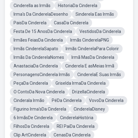
Cinderella as Irmãs
HistoriaDa Cinderela
Irma's Da CinderelaDesenho
Sinderela Eas Irmãs
PaisDa Cinderela
CasaDa Cinderela
Festa De 15 AnosDa Cinderela
VestidosDa Cinderela
Irmães FeiasDa Cinderela
Irmãs CinderelaPNG
Irmãs CinderelaSapato
Irmãs CinderelaPara Colorir
Irmãs Da CinderelaNomes
Irmã MasDa Cinderela
AnastaciaDa Cinderela
Cinderela E asMeias Irmã
PersonagensCinderela Irmãs
CinderelaE Suas Irmãs
PeçaDa Cinderela
Griselda IrmaDa Cinderela
O ContoDa Nova Cinderela
DrizellaCinderela
Cinderala Irmão
PéDa Cinderela
VovoDa Cinderela
Figurino Irma'sDa Cinderela
CinderelaDisney
6 IrmãsDe Cinderela
CinderelaHistória
FilhosDa Cinderela
REI PaiDa Cinderela
Clip ArtCinderela
CenasDa Cinderela