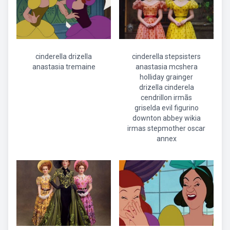
cinderella drizella
cinderella stepsisters
anastasia tremaine
anastasia mcshera
holliday grainger
drizella cinderela
cendrillon irmãs
griselda evil figurino
downton abbey wikia
irmas stepmother oscar
annex